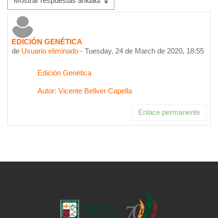
Mostrar modo
EDICIÓN GENÉTICA
Número de respuestas: 0
de
Usuario eliminado
-
Tuesday, 24 de March de 2020, 18:55
Edición Genética
Autor: Vicente Bellver Capella
Enlace permanente