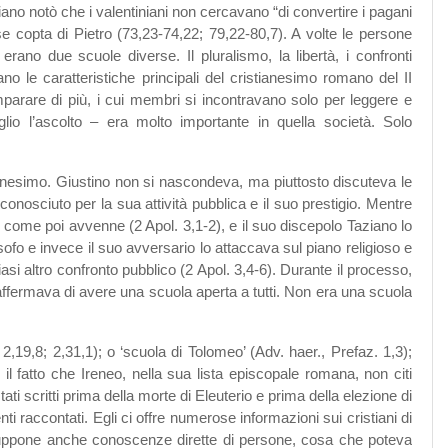
lliano notò che i valentiniani non cercavano “di convertire i pagani
e copta di Pietro (73,23-74,22; 79,22-80,7). A volte le persone
ano due scuole diverse. Il pluralismo, la libertà, i confronti
no le caratteristiche principali del cristianesimo romano del II
mparare di più, i cui membri si incontravano solo per leggere e
io l’ascolto – era molto importante in quella società. Solo
tianesimo. Giustino non si nascondeva, ma piuttosto discuteva le
conosciuto per la sua attività pubblica e il suo prestigio. Mentre
 come poi avvenne (2 Apol. 3,1-2), e il suo discepolo Taziano lo
fo e invece il suo avversario lo attaccava sul piano religioso e
asi altro confronto pubblico (2 Apol. 3,4-6). Durante il processo,
affermava di avere una scuola aperta a tutti. Non era una scuola
2,19,8; 2,31,1); o ‘scuola di Tolomeo’ (Adv. haer., Prefaz. 1,3);
 il fatto che Ireneo, nella sua lista episcopale romana, non citi
ati scritti prima della morte di Eleuterio e prima della elezione di
i raccontati. Egli ci offre numerose informazioni sui cristiani di
 suppone anche conoscenze dirette di persone, cosa che poteva