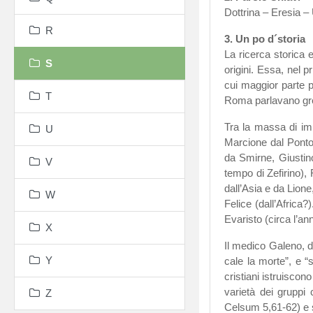
Dottrina – Eresia –
R
3. Un po d´storia
La ricerca storica 
S
origini. Essa, nel 
cui maggior parte pa
T
Roma parlavano grec
Tra la massa di immi
U
Marcione dal Ponto,
da Smirne, Giustino
V
tempo di Zefirino), 
dall’Asia e da Lione
W
Felice (dall’Africa?
Evaristo (circa l’ann
X
Il medico Galeno, d
Y
cale la morte”, e “
cristiani istruisco
varietà dei gruppi
Z
Celsum 5,61-62) e s