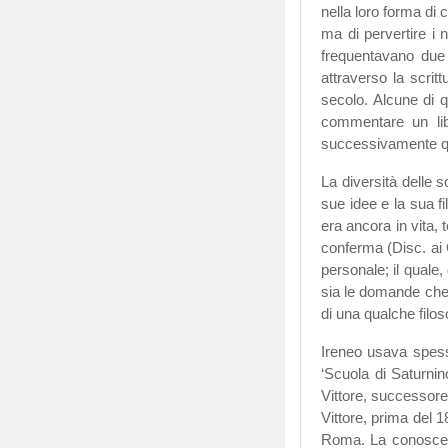
nella loro forma di 
ma di pervertire i 
frequentavano due g
attraverso la scrit
secolo. Alcune di q
commentare un libr
successivamente qu
La diversità delle 
sue idee e la sua fi
era ancora in vita,
conferma (Disc. ai 
personale; il quale,
sia le domande che 
di una qualche filoso
Ireneo usava spesso
‘Scuola di Saturnin
Vittore, successore 
Vittore, prima del 1
Roma. La conoscenz