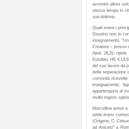
avvenire allora sol
stesso tempo in cit
sua dottrina.
Quali erano i princ
Giustino non lo co
insegnamento. “Un 
Creatore – presso o
Apol. 26,5); ripet
Eusebio, HE 4,14,6,
del suo lavoro da p
della separazione 
comunità ricevette 
insegnamento. ‘Ipp
appartengono al mod
molte regioni, spen
Marcellina arrivò a
setta erano conosc
(Origene, C. Celsum
ad Aniceto” a Roma