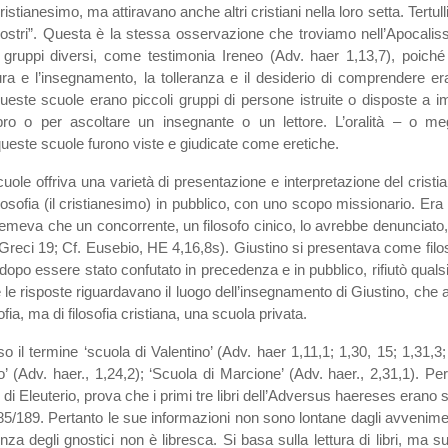
cristianesimo, ma attiravano anche altri cristiani nella loro setta. Tertu
nostri”. Questa è la stessa osservazione che troviamo nell’Apocaliss
ruppi diversi, come testimonia Ireneo (Adv. haer 1,13,7), poiché er
tura e l’insegnamento, la tolleranza e il desiderio di comprendere era
ueste scuole erano piccoli gruppi di persone istruite o disposte a i
o o per ascoltare un insegnante o un lettore. L’oralità – o megl
este scuole furono viste e giudicate come eretiche.
scuole offriva una varietà di presentazione e interpretazione del cris
losofia (il cristianesimo) in pubblico, con uno scopo missionario. Era 
 temeva che un concorrente, un filosofo cinico, lo avrebbe denunciato,
Greci 19; Cf. Eusebio, HE 4,16,8s). Giustino si presentava come filoso
 dopo essere stato confutato in precedenza e in pubblico, rifiutò qualsi
le risposte riguardavano il luogo dell’insegnamento di Giustino, che 
fia, ma di filosofia cristiana, una scuola privata.
 il termine ‘scuola di Valentino’ (Adv. haer 1,11,1; 1,30, 15; 1,31,3; 
o’ (Adv. haer., 1,24,2); ‘Scuola di Marcione’ (Adv. haer., 2,31,1). Per
di Eleuterio, prova che i primi tre libri dell’Adversus haereses erano st
85/189. Pertanto le sue informazioni non sono lontane dagli avveniment
a degli gnostici non è libresca. Si basa sulla lettura di libri, ma