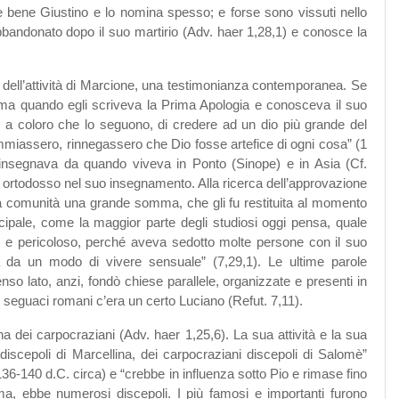
e bene Giustino e lo nomina spesso; e forse sono vissuti nello
abbandonato dopo il suo martirio (Adv. haer 1,28,1) e conosce la
a dell’attività di Marcione, una testimonianza contemporanea. Se
a quando egli scriveva la Prima Apologia e conosceva il suo
a coloro che lo seguono, di credere ad un dio più grande del
emmiassero, rinnegassero che Dio fosse artefice di ogni cosa” (1
, insegnava da quando viveva in Ponto (Sinope) e in Asia (Cf.
a ortodosso nel suo insegnamento. Alla ricerca dell’approvazione
alla comunità una grande somma, che gli fu restituita al momento
ipale, come la maggior parte degli studiosi oggi pensa, quale
ico e pericoloso, perché aveva sedotto molte persone con il suo
a da un modo di vivere sensuale” (7,29,1). Le ultime parole
so lato, anzi, fondò chiese parallele, organizzate e presenti in
i seguaci romani c’era un certo Luciano (Refut. 7,11).
a dei carpocraziani (Adv. haer 1,25,6). La sua attività e la sua
iscepoli di Marcellina, dei carpocraziani discepoli di Salomè”
6-140 d.C. circa) e “crebbe in influenza sotto Pio e rimase fino
a, ebbe numerosi discepoli. I più famosi e importanti furono