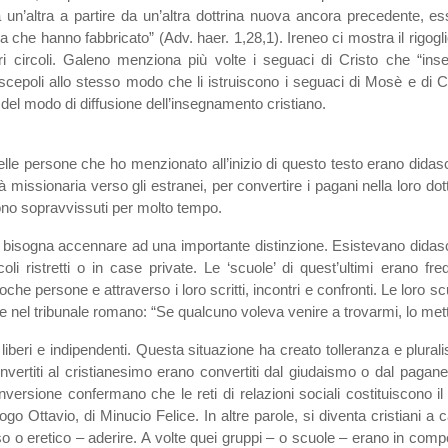
un’altra a partire da un’altra dottrina nuova ancora precedente, es
a che hanno fabbricato” (Adv. haer. 1,28,1). Ireneo ci mostra il rigogl
ltri circoli. Galeno menziona più volte i seguaci di Cristo che “i
discepoli allo stesso modo che li istruiscono i seguaci di Mosè e di Cr
 del modo di diffusione dell’insegnamento cristiano.
lle persone che ho menzionato all’inizio di questo testo erano didasca
tà missionaria verso gli estranei, per convertire i pagani nella loro do
ono sopravvissuti per molto tempo.
 bisogna accennare ad una importante distinzione. Esistevano didasc
oli ristretti o in case private. Le ‘scuole’ di quest’ultimi erano fre
che persone e attraverso i loro scritti, incontri e confronti. Le loro
nel tribunale romano: “Se qualcuno voleva venire a trovarmi, lo mettevo
o liberi e indipendenti. Questa situazione ha creato tolleranza e plu
nvertiti al cristianesimo erano convertiti dal giudaismo o dal pagane
onversione confermano che le reti di relazioni sociali costituiscon
ogo Ottavio, di Minucio Felice. In altre parole, si diventa cristiani a
o o eretico – aderire. A volte quei gruppi – o scuole – erano in compe