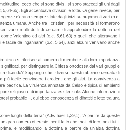
itudine, ecco che si sono divisi, si sono staccati gli uni dagli
; 5,64-65). Egli accentuava divisioni e lotte. Origene invece, per
ergenze c’erano sempre state dagli inizi su argomenti vari (o.c.
esistenza umana. Anche tra i cristiani “per necessità si formarono
entivano molti dotti di cercare di approfondire la dottrina del
 come Valentino ed altri (o.c. 5,61-63) o quelli che alteravano i
ici e facile da ingannare” (o.c. 5,64), anzi alcuni venivano anche
ronica o si riferisce al numero di membri e alla loro importanza
ignificati, per distinguere la Chiesa ortodossa dai vari gruppi e
i sta dicendo? Suppongo che i diversi maestri abbiano cercato di
a più facile convincere i credenti che gli altri. La convivenza a
re pacifica. La virulenza annotata da Celso è tipica di ambienti
sapore religioso e di importanza esistenziale. Alcune informazioni
si probabile –, qui ebbe conoscenza di dibattiti e lotte tra una
come funghi della terra” (Adv. haer 1,29,1); “A partire da queste
gran numero di eresie, per il fatto che molti di loro, anzi tutti,
rima, e modificando la dottrina a partire da un’altra dottrina