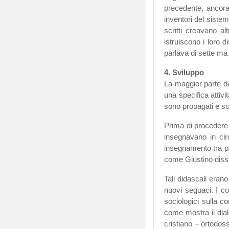
precedente, ancora 
inventori del sistem
scritti creavano a
istruiscono i loro 
parlava di sette ma
4. Sviluppo
La maggior parte de
una specifica attivi
sono propagati e s
Prima di procedere
insegnavano in circ
insegnamento tra po
come Giustino disse 
Tali didascali eran
nuovi seguaci. I co
sociologici sulla c
come mostra il dial
cristiano – ortodoss