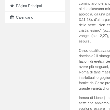
cominciarono erano 
Página Principal
altri, e ciascuno mi
apologia, da una pa
Calendario
3,11-13), d’altra pa
delle sette. Non ce
cristianesimo” (o.c
vangeli (o.c. 2,27),
espulsi.
Celso qualificava u
dottrinale? Il sint
fazioni di eretici.
avere più seguaci, 
Roma di tanti maest
intellettuali orgogl
fornite da Celso pr
grande varietà di gru
Ireneo di Lione († 
sette che abbiamo ap
vogliono essere mae