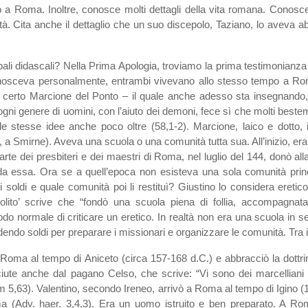
o a Roma. Inoltre, conosce molti dettagli della vita romana. Conosc
tà. Cita anche il dettaglio che un suo discepolo, Taziano, lo aveva 
ipali didascali? Nella Prima Apologia, troviamo la prima testimonianz
nosceva personalmente, entrambi vivevano allo stesso tempo a Rom
certo Marcione del Ponto – il quale anche adesso sta insegnando, 
gni genere di uomini, con l’aiuto dei demoni, fece sì che molti best
e le stesse idee anche poco oltre (58,1-2). Marcione, laico e dotto
 a Smirne). Aveva una scuola o una comunità tutta sua. All’inizio, er
arte dei presbiteri e dei maestri di Roma, nel luglio del 144, donò 
da essa. Ora se a quell’epoca non esisteva una sola comunità princ
i soldi e quale comunità poi li restituì? Giustino lo considera eret
olito’ scrive che “fondò una scuola piena di follia, accompagnat
o normale di criticare un eretico. In realtà non era una scuola in sen
dendo soldi per preparare i missionari e organizzare le comunità. Tra 
 Roma al tempo di Aniceto (circa 157-168 d.C.) e abbracciò la dottrin
iute anche dal pagano Celso, che scrive: “Vi sono dei marcelliani d
 5,63). Valentino, secondo Ireneo, arrivò a Roma al tempo di Igino (13
 (Adv. haer. 3,4,3). Era un uomo istruito e ben preparato. A Rom