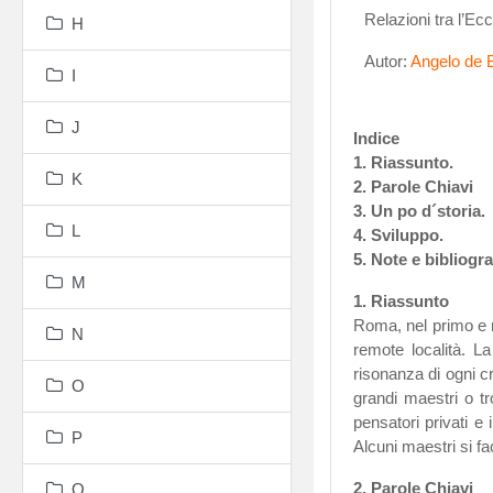
Relazioni tra l’Ecc
H
Autor:
Angelo de 
I
J
Indice
1. Riassunto.
K
2. Parole Chiavi
3. Un po d´storia.
L
4. Sviluppo.
5. Note e bibliogra
M
1. Riassunto
Roma, nel primo e n
N
remote località. L
risonanza di ogni cr
O
grandi maestri o tr
pensatori privati e 
P
Alcuni maestri si f
2. Parole Chiavi
Q