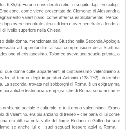
ut. 6,35,6). Furono considerati eretici in seguito dagli eresiologi,
). Eracleone, come viene presentato da Clemente di Alessandria
insegnamento valentiniano, come afferma esplicitamente: “Perciò,
, e dopo avere incontrato alcuni di loro e aver penetrato a fondo la
 di livello superiore nella Chiesa.
 caso della donna, menzionata da Giustino nella Seconda Apologia
nteressata ad approfondire la sua comprensione della Scrittura
a adesione al cristianesimo. Tolomeo aveva una scuola privata, o
 di due donne colte appartenenti al cristianesimo valentiniano a
yder al tempo degli imperatori Antonini (138-192), dovrebbe
na. La seconda, trovata nei sobborghi di Roma, è un epigramma
le più antiche testimonianze epigrafiche di Roma, sono anche le
mbiente sociale e culturale, e tutti erano valentiniane. Erano
lo di Valentino, era più anziano di Ireneo – che parla di lui come
rina era diffusa nella valle del fiume Rodano in Gallia dai suoi
iamo se anche lui o i suoi seguaci fossero attivi a Roma. I