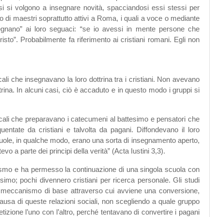
si si volgono a insegnare novità, spacciandosi essi stessi per
io di maestri soprattutto attivi a Roma, i quali a voce o mediante
nsegnano” ai loro seguaci: “se io avessi in mente persone che
isto”. Probabilmente fa riferimento ai cristiani romani. Egli non
li che insegnavano la loro dottrina tra i cristiani. Non avevano
ttrina. In alcuni casi, ciò è accaduto e in questo modo i gruppi si
ali che preparavano i catecumeni al battesimo e pensatori che
quentate da cristiani e talvolta da pagani. Diffondevano il loro
 scuole, in qualche modo, erano una sorta di insegnamento aperto,
 a parte dei principi della verità” (Acta Iustini 3,3).
ralismo e ha permesso la continuazione di una singola scuola con
simo; pochi divennero cristiani per ricerca personale. Gli studi
o il meccanismo di base attraverso cui avviene una conversione,
 causa di queste relazioni sociali, non scegliendo a quale gruppo
tizione l’uno con l’altro, perché tentavano di convertire i pagani