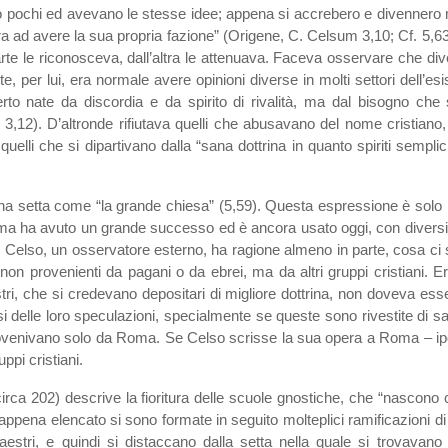
pochi ed avevano le stesse idee; appena si accrebero e divennero molt
ra ad avere la sua propria fazione” (Origene, C. Celsum 3,10; Cf. 5,63
rte le riconosceva, dall’altra le attenuava. Faceva osservare che div
rte, per lui, era normale avere opinioni diverse in molti settori dell’
rto nate da discordia e da spirito di rivalità, ma dal bisogno che s
. 3,12). D’altronde rifiutava quelli che abusavano del nome cristiano,
 quelli che si dipartivano dalla “sana dottrina in quanto spiriti sempl
na setta come “la grande chiesa” (5,59). Questa espressione è solo i
agma ha avuto un grande successo ed è ancora usato oggi, con diversi s
 Se Celso, un osservatore esterno, ha ragione almeno in parte, cosa c
non provenienti da pagani o da ebrei, ma da altri gruppi cristiani. Er
ri, che si credevano depositari di migliore dottrina, non doveva esse
iosi delle loro speculazioni, specialmente se queste sono rivestite di 
ovenivano solo da Roma. Se Celso scrisse la sua opera a Roma – ipote
ppi cristiani.
circa 202) descrive la fioritura delle scuole gnostiche, che “nascono 
pena elencato si sono formate in seguito molteplici ramificazioni di un 
stri, e quindi si distaccano dalla setta nella quale si trovavano p