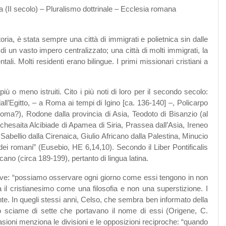
a (II secolo) – Pluralismo dottrinale – Ecclesia romana
ria, è stata sempre una città di immigrati e polietnica sin dalle
i un vasto impero centralizzato; una città di molti immigrati, la
li. Molti residenti erano bilingue. I primi missionari cristiani a
iù o meno istruiti. Cito i più noti di loro per il secondo secolo:
’Egitto, – a Roma ai tempi di Igino [ca. 136-140] –, Policarpo
Roma?), Rodone dalla provincia di Asia, Teodoto di Bisanzio (al
l’elchesaita Alcibiade di Apamea di Siria, Prassea dall’Asia, Ireneo
 Sabellio dalla Cirenaica, Giulio Africano dalla Palestina, Minucio
a dei romani” (Eusebio, HE 6,14,10). Secondo il Liber Pontificalis
ricano (circa 189-199), pertanto di lingua latina.
rive: “possiamo osservare ogni giorno come essi tengono in non
a il cristianesimo come una filosofia e non una superstizione. I
nte. In quegli stessi anni, Celso, che sembra ben informato della
no sciame di sette che portavano il nome di essi (Origene, C.
sioni menziona le divisioni e le opposizioni reciproche: “quando