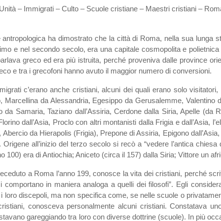
 Unità – Immigrati – Culto – Scuole cristiane – Maestri cristiani – Rom
e antropologica ha dimostrato che la città di Roma, nella sua lunga sto
primo e nel secondo secolo, era una capitale cosmopolita e polietnica d
rlava greco ed era più istruita, perché proveniva dalle province orienta
o e tra i grecofoni hanno avuto il maggior numero di conversioni.
grati c’erano anche cristiani, alcuni dei quali erano solo visitatori, p
 Marcellina da Alessandria, Egesippo da Gerusalemme, Valentino dall
 da Samaria, Taziano dall’Assiria, Cerdone dalla Siria, Apelle (da 
Florino dall’Asia, Proclo con altri montanisti dalla Frigia e dall’Asia, 
, Abercio da Hierapolis (Frigia), Prepone di Assiria, Epigono dall’Asia,
). Origene all’inizio del terzo secolo si recò a “vedere l’antica chies
o 100) era di Antiochia; Aniceto (circa il 157) dalla Siria; Vittore un af
eceduto a Roma l’anno 199, conosce la vita dei cristiani, perché sc
si comportano in maniera analoga a quelli dei filosofi”. Egli consider
no i loro discepoli, ma non specifica come, se nelle scuole o privatame
 cristiani, conosceva personalmente alcuni cristiani. Constatava u
tavano gareggiando tra loro con diverse dottrine (scuole). In più occa