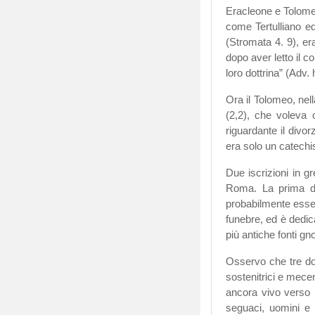
Eracleone e Tolomeo,
come Tertulliano e
(Stromata 4. 9), er
dopo aver letto il c
loro dottrina” (Adv.
Ora il Tolomeo, nel
(2,2), che voleva 
riguardante il divo
era solo un catechi
Due iscrizioni in g
Roma. La prima di
probabilmente esse
funebre, ed è dedic
più antiche fonti gn
Osservo che tre do
sostenitrici e mecen
ancora vivo verso l
seguaci, uomini e