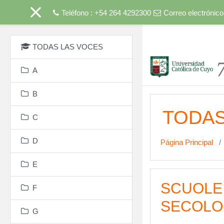
Teléfono : +54 264 4292300
Correo electrónico
Salta al contenido princip
TODAS LAS VOCES
A
B
TODAS
C
D
Página Principal
E
SCUOLE 
F
SECOLO
G