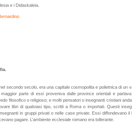
lesia e i Didaskaleia.
Bernardino
fia.
el secondo secolo, era una capitale cosmopolita e polietnica di un va
a maggior parte di essi proveniva dalle province orientali e parlav
edo filosofico o religioso; e molti pensatori o insegnanti cristiani anda
ovare libri di qualsiasi tipo, scritti a Roma o importati. Questi ins
insegnanti in gruppi privati o nelle case private. Essi diffondevano i
acevano pagare. L’ambiente ecclesiale romano era tollerante.