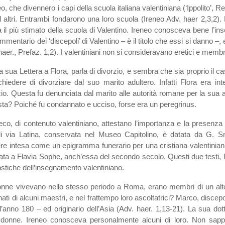
 che divennero i capi della scuola italiana valentiniana (‘Ippolito’, Ref
d altri. Entrambi fondarono una loro scuola (Ireneo Adv. haer 2,3,2
a il più stimato della scuola di Valentino. Ireneo conosceva bene l’
ommentario dei ‘discepoli’ di Valentino – è il titolo che essi si danno –
 haer., Prefaz. 1,2). I valentiniani non si consideravano eretici e membri
la sua Lettera a Flora, parla di divorzio, e sembra che sia proprio il
chiedere di divorziare dal suo marito adultero. Infatti Flora era i
rzio. Questa fu denunciata dal marito alle autorità romane per la su
sta? Poiché fu condannato e ucciso, forse era un peregrinus.
reco, di contenuto valentiniano, attestano l’importanza e la presenza
 via Latina, conservata nel Museo Capitolino, è datata da G. Sn
re intesa come un epigramma funerario per una cristiana valentinia
ata a Flavia Sophe, anch’essa del secondo secolo. Questi due testi, 
ostiche dell’insegnamento valentiniano.
nne vivevano nello stesso periodo a Roma, erano membri di un alto a
ati di alcuni maestri, e nel frattempo loro ascoltatrici? Marco, discepo
’anno 180 – ed originario dell’Asia (Adv. haer. 1,13-21). La sua dott
 donne. Ireneo conosceva personalmente alcuni di loro. Non sapp