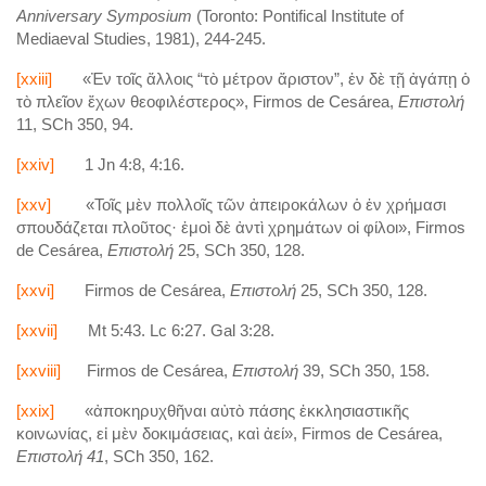
Anniversary Symposium
(Toronto: Pontifical Institute of
Mediaeval Studies, 1981), 244-245.
[xxiii]
«Ἐν τοῖς ἄλλοις “τὸ μέτρον ἄριστον”, ἐν δὲ τῇ ἀγάπῃ ὁ
τὸ πλεῖον ἔχων θεοφιλέστερος», Firmos de Cesárea,
Επιστολή
11, SCh 350, 94.
[xxiv]
1 Jn 4:8, 4:16.
[xxv]
«Τοῖς μὲν πολλοῖς τῶν ἀπειροκάλων ὁ ἐν χρήμασι
σπουδάζεται πλοῦτος· ἐμοὶ δὲ ἀντὶ χρημάτων οἱ φίλοι», Firmos
de Cesárea,
Επιστολή
25, SCh 350, 128.
[xxvi]
Firmos de Cesárea,
Επιστολή
25, SCh 350, 128.
[xxvii]
Mt 5:43. Lc 6:27. Gal 3:28.
[xxviii]
Firmos de Cesárea,
Επιστολή
39, SCh 350, 158.
[xxix]
«ἀποκηρυχθῆναι αὐτὸ πάσης ἐκκλησιαστικῆς
κοινωνίας, εἰ μὲν δοκιμάσειας, καὶ ἀεί», Firmos de Cesárea,
Επιστολή
41
, SCh 350, 162.