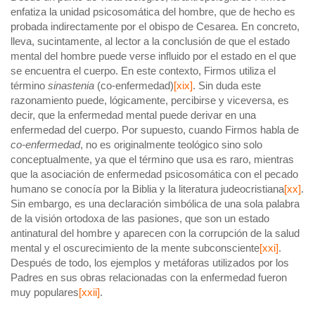
enfatiza la unidad psicosomática del hombre, que de hecho es
probada indirectamente por el obispo de Cesarea. En concreto,
lleva, sucintamente, al lector a la conclusión de que el estado
mental del hombre puede verse influido por el estado en el que
se encuentra el cuerpo. En este contexto, Firmos utiliza el
término
sinastenia
(co-enfermedad)
[xix]
. Sin duda este
razonamiento puede, lógicamente, percibirse y viceversa, es
decir, que la enfermedad mental puede derivar en una
enfermedad del cuerpo. Por supuesto, cuando Firmos habla de
co-enfermedad
, no es originalmente teológico sino solo
conceptualmente, ya que el término que usa es raro, mientras
que la asociación de enfermedad psicosomática con el pecado
humano se conocía por la Biblia y la literatura judeocristiana
[xx]
.
Sin embargo, es una declaración simbólica de una sola palabra
de la visión ortodoxa de las pasiones, que son un estado
antinatural del hombre y aparecen con la corrupción de la salud
mental y el oscurecimiento de la mente subconsciente
[xxi]
.
Después de todo, los ejemplos y metáforas utilizados por los
Padres en sus obras relacionadas con la enfermedad fueron
muy populares
[xxii]
.