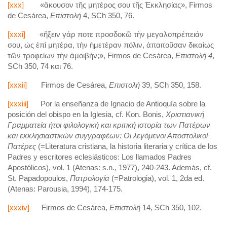
[xxx]
«ἄκουσον τῆς μητέρος σου τῆς Ἐκκλησίας», Firmos
de Cesárea,
Επιστολή
4, SCh 350, 76.
[xxxi]
«ἥξειν γάρ ποτε προσδοκῶ τὴν μεγαλοπρέπειάν
σου, ὡς ἐπὶ μητέρα, τὴν ἡμετέραν πόλιν, ἀπαιτοῦσαν δικαίως
τῶν τροφείων τὴν ἀμοιβὴν;», Firmos de Cesárea,
Επιστολή
4
,
SCh 350, 74 και 76.
[xxxii]
Firmos de Cesárea,
Επιστολή
39, SCh 350, 158.
[xxxiii]
Por la enseñanza de Ignacio de Antioquía sobre la
posición del obispo en la Iglesia, cf. Kon. Bonis,
Χριστιανική
Γραμματεία
ήτοι
φιλολογική
και
κριτική
ιστορία
των
Πατέρων
και
εκκλησιαστικών
συγγραφέων
:
Οι
λεγόμενοι
Αποστολικοί
Πατέρες
(=Literatura cristiana, la historia literaria y crítica de los
Padres y escritores eclesiásticos: Los llamados Padres
Apostólicos), vol. 1 (Atenas: s.n., 1977), 240-243. Además, cf.
St. Papadopoulos,
Πατρολογία
(=Patrologia), vol. 1, 2da ed.
(Atenas: Parousia, 1994), 174-175.
[xxxiv]
Firmos de Cesárea,
Επιστολή
14, SCh 350, 102.