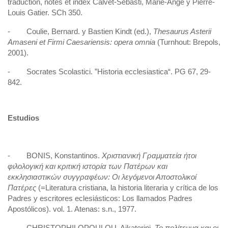
traduction, notes et index Calvet-Sebasti, Marie-Ange y Pierre-
Louis Gatier. SCh 350.
- Coulie, Bernard. y Bastien Kindt (ed.),
Thesaurus Asterii
Amaseni et Firmi Caesariensis: opera omnia
(Turnhout: Brepols,
2001).
- Socrates Scolastici. ”Historia ecclesiastica“. PG 67, 29-
842.
Estudios
- BONIS, Konstantinos.
Χριστιανική
Γραμματεία
ήτοι
φιλολογική
και
κριτική
ιστορία
των
Πατέρων
και
εκκλησιαστικών
συγγραφέων
: Οι
λεγόμενοι
Αποστολικοί
Πατέρες
(=Literatura cristiana, la historia literaria y crítica de los
Padres y escritores eclesiásticos: Los llamados Padres
Apostólicos). vol. 1. Atenas: s.n., 1977.
- CHRISTOPHILOPOULOU, Aikaterini.
Το
πολίτευμα
και
οι