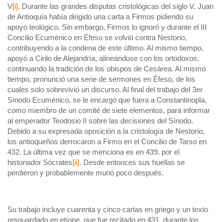
V
[i]
. Durante las grandes disputas cristológicas del siglo V, Juan
de Antioquía había dirigido una carta a Firmos pidiendo su
apoyo teológico. Sin embargo, Firmos lo ignoró y durante el III
Concilio Ecuménico en Éfeso se volvió contra Nestorio,
contribuyendo a la condena de este último. Al mismo tiempo,
apoyó a Cirilo de Alejandría, alineándose con los ortodoxos,
continuando la tradición de los obispos de Cesárea. Al mismo
tiempo, pronunció una serie de sermones en Éfeso, de los
cuales solo sobrevivió un discurso. Al final del trabajo del 3er
Sínodo Ecuménico, se le encargó que fuera a Constantinopla,
como miembro de un comité de siete elementos, para informar
al emperador Teodosio II sobre las decisiones del Sínodo.
Debido a su expresada oposición a la cristología de Nestorio,
los antioqueños derrocaron a Firmo en el Concilio de Tarso en
432. La última vez que se menciona es en 439, por el
historiador Sócrates
[ii]
. Desde entonces sus huellas se
perdieron y probablemente murió poco después.
Su trabajo incluye cuarenta y cinco cartas en griego y un texto
resguardado en etíope, que fue recitado en 431, durante los