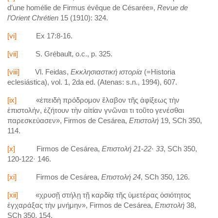
d’une homélie de Firmus évêque de Césarée»,
Revue de
l’Orient Chrétien
15 (1910): 324.
[vi]
Ex 17:8-16.
[vii]
S. Grébault, o.c., p. 325.
[viii]
Vl. Feidas,
Εκκλησιαστική
ιστορία
(=Historia
eclesiástica), vol. 1, 2da ed. (Atenas: s.n., 1994), 607.
[ix]
«ἐπειδὴ πρόδρομον ἔλαβον τῆς ἀφίξεως τὴν
ἐπιστολήν, ἐζήτουν τὴν αἰτίαν γνῶναι τι τοῦτο γενέσθαι
παρεσκεύασεν», Firmos de Cesárea,
Επιστολή
19, SCh 350,
114.
[x]
Firmos de Cesárea,
Επιστολή
21
-
22· 33
, SCh 350,
120-122· 146.
[xi]
Firmos de Cesárea,
Επιστολή
24
, SCh 350, 126.
[xii]
«χρυσῇ στήλῃ τῇ καρδίᾳ τῆς ὑμετέρας ὁσιότητος
ἐγχαράξας τὴν μνήμην», Firmos de Cesárea,
Επιστολή
38,
SCh 350, 154.