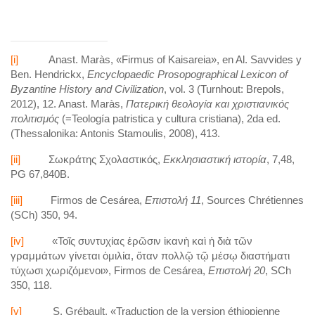
[i]
Anast. Maràs, «Firmus of Kaisareia», en Al. Savvides y
Ben. Hendrickx,
Encyclopaedic Prosopographical Lexicon of
Byzantine History and Civilization
, vol. 3 (Turnhout: Brepols,
2012), 12. Anast. Maràs,
Πατερική
θεολογία
και
χριστιανικός
πολιτισμός
(=Teología patristica y cultura cristiana), 2da ed.
(Thessalonika: Antonis Stamoulis, 2008), 413.
[ii]
Σωκράτης Σχολαστικός,
Εκκλησιαστική ιστορία
, 7,48,
PG 67,840Β.
[iii]
Firmos de Cesárea,
Επιστολή 11
, Sources Chrétiennes
(SCh) 350, 94.
[iv]
«Τοῖς συντυχίας ἑρῶσιν ἱκανὴ καὶ ἡ διὰ τῶν
γραμμάτων γίνεται ὁμιλία, ὅταν πολλῷ τῷ μέσῳ διαστήματι
τύχωσι χωριζόμενοι», Firmos de Cesárea,
Επιστολή 20
, SCh
350, 118.
[v]
S. Grébault, «Traduction de la version éthiopienne