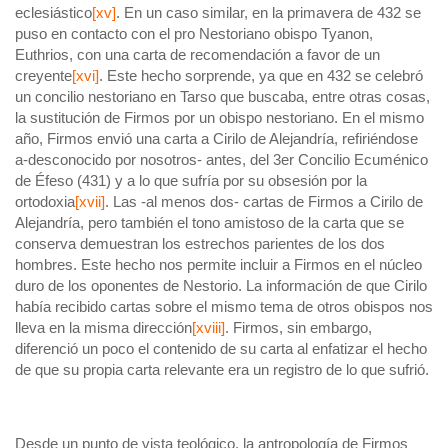
eclesiástico
[xv]
. En un caso similar, en la primavera de 432 se
puso en contacto con el pro Nestoriano obispo Tyanon,
Euthrios, con una carta de recomendación a favor de un
creyente
[xvi]
. Este hecho sorprende, ya que en 432 se celebró
un concilio nestoriano en Tarso que buscaba, entre otras cosas,
la sustitución de Firmos por un obispo nestoriano. En el mismo
año, Firmos envió una carta a Cirilo de Alejandría, refiriéndose
a-desconocido por nosotros- antes, del 3er Concilio Ecuménico
de Éfeso (431) y a lo que sufría por su obsesión por la
ortodoxia
[xvii]
. Las -al menos dos- cartas de Firmos a Cirilo de
Alejandría, pero también el tono amistoso de la carta que se
conserva demuestran los estrechos parientes de los dos
hombres. Este hecho nos permite incluir a Firmos en el núcleo
duro de los oponentes de Nestorio. La información de que Cirilo
había recibido cartas sobre el mismo tema de otros obispos nos
lleva en la misma dirección
[xviii]
. Firmos, sin embargo,
diferenció un poco el contenido de su carta al enfatizar el hecho
de que su propia carta relevante era un registro de lo que sufrió.
Desde un punto de vista teológico, la antropología de Firmos