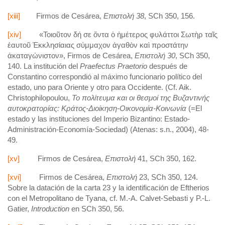
[xiii]
Firmos de Cesárea,
Επιστολή
38
, SCh 350, 156.
[xiv]
«Τοιοῦτον δή σε ὄντα ὁ ἡμέτερος φυλάττοι Σωτὴρ ταῖς
ἑαυτοῦ Ἐκκλησίαιας σύμμαχον ἀγαθὸν καὶ προστάτην
ἀκαταγώνιστον», Firmos de Cesárea,
Επιστολή
30
, SCh 350,
140. La institución del
Praefectus Praetorio
después de
Constantino correspondió al máximo funcionario político del
estado, uno para Oriente y otro para Occidente. (Cf. Aik.
Christophilopoulou,
Το
πολίτευμα
και
οι
θεσμοί
της
Βυζαντινής
αυτοκρατορίας
:
Κράτος
-
Διοίκηση
-
Οικονομία
-
Κοινωνία
(=El
estado y las instituciones del Imperio Bizantino: Estado-
Administración-Economía-Sociedad) (Atenas: s.n., 2004), 48-
49.
[xv]
Firmos de Cesárea,
Επιστολή
41, SCh 350, 162.
[xvi]
Firmos de Cesárea,
Επιστολή
23, SCh 350, 124.
Sobre la datación de la carta 23 y la identificación de Eftherios
con el Metropolitano de Tyana, cf. Μ.-A. Calvet-Sebasti y P.-L.
Gatier,
Introduction
en SCh 350, 56.