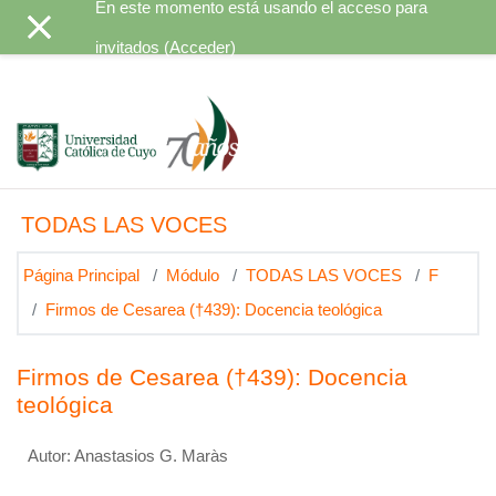
En este momento está usando el acceso para
Salta al contenido principal
invitados (
Acceder
)
TODAS LAS VOCES
Página Principal
Módulo
TODAS LAS VOCES
F
Firmos de Cesarea (†439): Docencia teológica
Firmos de Cesarea (†439): Docencia
teológica
Autor: Anastasios G. Maràs