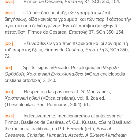
[xvii]
Firmos de Cesárea,
Επιστολή
37, SCh 350, 154.
[xviii]
«Τὰ μὲν ὅσα περὶ τῆς τῶν γραμμάτων ἐστὶ
διηγήσεως, οἶδα κοινοῖς τε γράμμασι καὶ τῶν παρ’ ἑκάστου τὴν
ἁγιότητά σου δεδιδαγμένην. Ἐγὼ δὲ γράψαι ἠπείχθην ἃ
πέπονθα», Firmos de Cesárea,
Επιστολή
37, SCh 350, 154.
[xix]
«Συνασθενεῖν γάρ πως πεφύκασι καὶ οἱ λογισμοὶ τῇ
τοῦ σώματος ἕξει», Firmos de Cesárea,
Επιστολή
3, SCh 350,
72.
[xx]
Sp. Tsitsigos, «Pecado: Psicología», en
Μεγάλη
Ορθόδοξη
Χριστιανική
Εγκυκλοπαίδεια
(=Gran enciclopedia
cristiana ortodoxa) 2, 240.
[xxi]
Respecto a las pasiones cf. G. Mantzaridis,
Χριστιανική
ηθική
(=Ética cristiana),
vol. ΙΙ, 2da ed.
(Thessalonika : Pan. Pournaras, 2004), 61.
[xxii]
Indicativamente, mencionaremos al antecesor de
Firmos, Basileios de Cesárea, cf. G.L. Kustas, «Saint Basil and
the rhetorical tradition», en P.J. Fedwick (ed.),
Basil of
Caesarea: Christian, Humanist, Ascetic, A Sixteen-Hundredth