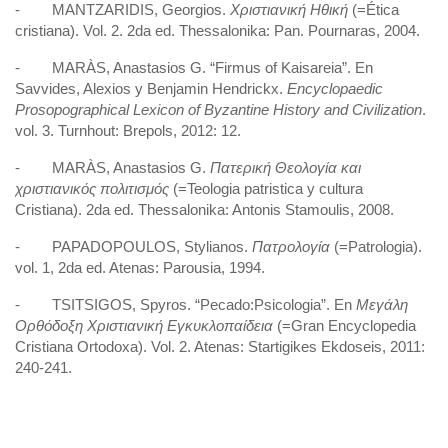
- MANTZARIDIS, Georgios.
Χριστιανική
Ηθική
(=Ética
cristiana). Vol. 2. 2da ed. Thessalonika: Pan. Pournaras, 2004.
- MARÀS, Anastasios G. “Firmus of Kaisareia”. En
Savvides, Alexios y Benjamin Hendrickx.
Encyclopaedic
Prosopographical Lexicon of Byzantine History and Civilization
.
vol. 3. Turnhout: Brepols, 2012: 12.
- MARÀS, Anastasios G.
Πατερική
Θεολογία
και
χριστιανικός
πολιτισμός
(=Teologia patristica y cultura
Cristiana). 2da ed. Thessalonika: Antonis Stamoulis, 2008.
- PAPADOPOULOS, Stylianos.
Πατρολογία
(=Patrologia).
vol. 1, 2da ed. Atenas: Parousia, 1994.
- TSITSIGOS, Spyros. “Pecado:Psicologia”. En
Μεγάλη
Ορθόδοξη
Χριστιανική
Εγκυκλοπαίδεια
(=Gran Encyclopedia
Cristiana Ortodoxa). Vol. 2. Atenas: Startigikes Ekdoseis, 2011:
240-241.