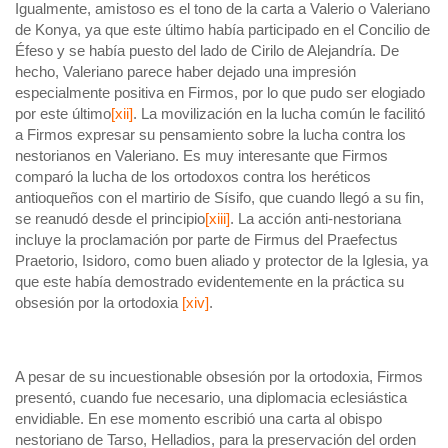
Igualmente, amistoso es el tono de la carta a Valerio o Valeriano
de Konya, ya que este último había participado en el Concilio de
Éfeso y se había puesto del lado de Cirilo de Alejandría. De
hecho, Valeriano parece haber dejado una impresión
especialmente positiva en Firmos, por lo que pudo ser elogiado
por este último
[xii]
. La movilización en la lucha común le facilitó
a Firmos expresar su pensamiento sobre la lucha contra los
nestorianos en Valeriano. Es muy interesante que Firmos
comparó la lucha de los ortodoxos contra los heréticos
antioqueños con el martirio de Sísifo, que cuando llegó a su fin,
se reanudó desde el principio
[xiii]
. La acción anti-nestoriana
incluye la proclamación por parte de Firmus del Praefectus
Praetorio, Isidoro, como buen aliado y protector de la Iglesia, ya
que este había demostrado evidentemente en la práctica su
obsesión por la ortodoxia
[xiv]
.
A pesar de su incuestionable obsesión por la ortodoxia, Firmos
presentó, cuando fue necesario, una diplomacia eclesiástica
envidiable. En ese momento escribió una carta al obispo
nestoriano de Tarso, Helladios, para la preservación del orden