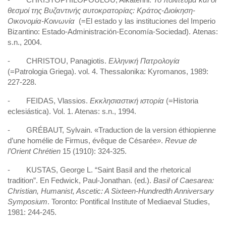
θεσμοί
της
Βυζαντινής
αυτοκρατορίας
: Κράτος
-Διοίκηση
-
Οικονομία
-Κοινωνία
(=El estado y las instituciones del Imperio
Bizantino: Estado-Administración-Economía-Sociedad). Atenas:
s.n., 2004.
- CHRISTOU, Panagiotis.
Ελληνική
Πατρολογία
(=Patrologia Griega). vol. 4.
Thessalonika: Kyromanos, 1989:
227-228.
- FEIDAS, Vlassios.
Εκκλησιαστική
ιστορία
(=Historia
eclesiástica). Vol. 1. Atenas: s.n., 1994.
- GRÉBAUT, Sylvain. «Traduction de la version éthiopienne
d’une homélie de Firmus, évêque de Césarée
»
.
Revue de
l’Orient Chrétien
15 (1910): 324-325.
- KUSTAS, George L. “Saint Basil and the rhetorical
tradition”. En Fedwick, Paul-Jonathan. (ed.).
Basil of Caesarea:
Christian, Humanist, Ascetic: A Sixteen-Hundredth Anniversary
Symposium
. Toronto: Pontifical Institute of Mediaeval Studies,
1981: 244-245.