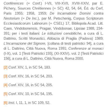
Conférences
(=
Conf.
) I-VII, VIII-XVII, XVIII-XXIV, par E.
Pichery, Sources Chrétiennes (= SC) 42, 54, 64, Éd. du Cerf,
Paris 1955; 1958, 1959;
De Incarnatione Domini contra
Nestorium
(=
De Inc.
), par M. Petschenig, Corpus Scriptorum
Ecclesiasticorum Latinorum (= CSEL) 17, Bibliopola Acad. Litt.
Caes. Vindobonensis, Pragae, Vindobonae, Lipsiae 1988, 234-
391; per i testi italiani:
Le istituzioni cenobitiche
, a cura di L.
Dattrino, Scritti Monastici, Abbazia di Praglia (Padova) 1989;
L'Incarnazione del Signore
, [collana di testi patristici 94], a cura
di L. Dattrino, Città Nuova, Roma 1991;
Conferenze ai monaci
(I-X), vol. 1 [Testi Patristici 155], (XI-XXIV), vol. 2 [Testi Patristici
156], a cura di L. Dattrino, Città Nuova, Roma 2000.
[2]
Conf
. XIV, 1, in SC 54, 183.
[3]
Conf
. XIV, 16, in SC 54, 203.
[4]
Conf
. XIV, 16, in SC 54, 205.
[5]
Conf
. XIV, 10, in SC 54, 195.
[6]
Inst.
I, 11, 1, in SC 109, 52.