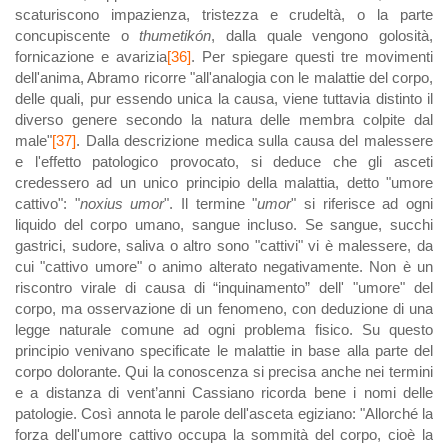
scaturiscono impazienza, tristezza e crudeltà, o la parte
concupiscente o
thumetikón
, dalla quale vengono golosità,
fornicazione e avarizia
[36]
. Per spiegare questi tre movimenti
dell'anima, Abramo ricorre "all'analogia con le malattie del corpo,
delle quali, pur essendo unica la causa, viene tuttavia distinto il
diverso genere secondo la natura delle membra colpite dal
male"
[37]
. Dalla descrizione medica sulla causa del malessere
e l'effetto patologico provocato, si deduce che gli asceti
credessero ad un unico principio della malattia, detto "umore
cattivo": "
noxius umor
". Il termine "
umor
" si riferisce ad ogni
liquido del corpo umano, sangue incluso. Se sangue, succhi
gastrici, sudore, saliva o altro sono "cattivi" vi è malessere, da
cui "cattivo umore" o animo alterato negativamente. Non è un
riscontro virale di causa di “inquinamento” dell' "umore" del
corpo, ma osservazione di un fenomeno, con deduzione di una
legge naturale comune ad ogni problema fisico. Su questo
principio venivano specificate le malattie in base alla parte del
corpo dolorante. Qui la conoscenza si precisa anche nei termini
e a distanza di vent’anni Cassiano ricorda bene i nomi delle
patologie. Così annota le parole dell'asceta egiziano: "Allorché la
forza dell'umore cattivo occupa la sommità del corpo, cioè la