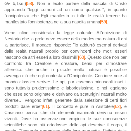
Gv
9,1ss.)
[58]
. Non è lecito parlare della nascita di Cristo
applicando "leggi comuni ad un uomo qualsiasi", in quanto
l’onnipotenza che Egli manifesta in tutte le realtà terrene ha
manifestato l’onnipotenza nella sua nascita umana
[59]
.
Viene infine considerata la legge naturale. All'obiezione di
Nestorio che la prole deve essere della medesima natura di chi
la partorisce, il monaco risponde: "Io addurrò esempi derivati
dalle realtà naturali proprio per convincerti che molti esseri
nascono da altri esseri a loro dissimili"
[60]
. Questo dice non per
confronto tra Creatore e creature, bensì per dimostrare
all'eretico che anche in piccole realtà naturali è possibile
avvenga ciò che egli contesta all'Onnipotente. Con idee note al
mondo classico scrive: "Le api, pur essendo minuscoli insetti,
sono tuttavia prudentissime e laboriosissime, e noi leggiamo
che esse sono originate e derivano da scaturigini naturali molto
diverse… vengono infatti generate dalla selezione di certi fiori
prodotti dalle erbe"
[61]
. Il concetto è pure in Aristotele
[62]
, e
Cassiano pensa che da elementi inanimati derivino esseri
viventi. Dove ha osservazione empirica le sue conoscenze
scientifiche sono più ortodosse: delle api descrive il corpo, il
ronzio, "l'accordo armonioso delle loro zampette, l'istinto delle