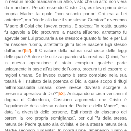
in nessun modo mandarne un altro, visto che un altro non v'era
da mandare". Perciò, essendo Cristo Dio, esisteva prima della
propria Madre, la quale "non soltanto partorì Chi era a Lei
anteriore", ma "diede alla luce il suo stesso Creatore" divenendo
"Madre di Colui che l'aveva creata". E spiega: "In realtà, quanto
fu agevole a Dio procurare la nascita all'uomo, altrettanto fu
agevole per Lui procurarla a se stesso; e quanto fu facile per Lui
far nascere l'uomo, altrettanto gli fu facile nascere Egli stesso
dall'uomo"
[52]
. Il Creatore della natura usufruisce delle leggi
delle quali è Autore e le utilizza quando si fa creatura. Quindi, "se
in questa operazione è stata compiuta qualche parte
unicamente in base all'azione dell'uomo, procura tu di esporre le
ragioni umane. Se invece quanto è stato compiuto nella sua
totalità è il risultato della potenza di Dio, a quale scopo ti rifugi
nell'impossibilità umana, dove invece dovresti scorgere la
presenza operativa di Dio?"
[53]
. Anticipando di circa vent'anni il
dogma di Calcedonia, Cassiano argomenta che Cristo è
"ugualmente della stessa natura del Padre e della Madre", ma
data "la diversità delle persone, Egli riportò da ciascuno dei
parenti la loro propria somiglianza", per cui "fu della stessa
natura del Padre quanto alla divinità, e della stessa natura della
Madre secondo l'umanità". In conclusione, rimanendo l'unico e