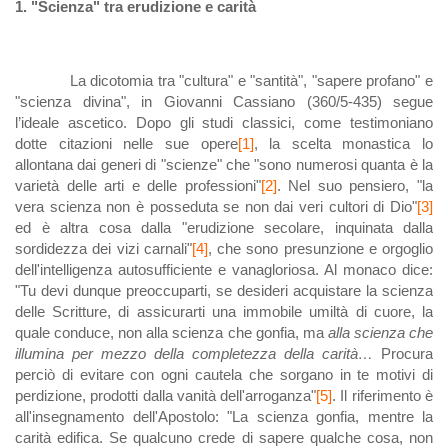
1. "Scienza" tra erudizione e carità
La dicotomia tra "cultura" e "santità", "sapere profano" e
"scienza divina", in Giovanni Cassiano (360/5-435) segue
l’ideale ascetico. Dopo gli studi classici, come testimoniano
dotte citazioni nelle sue opere
[1]
, la scelta monastica lo
allontana dai generi di "scienze" che "sono numerosi quanta è la
varietà delle arti e delle professioni"
[2]
. Nel suo pensiero, "la
vera scienza non è posseduta se non dai veri cultori di Dio"
[3]
ed è altra cosa dalla "erudizione secolare, inquinata dalla
sordidezza dei vizi carnali"
[4]
, che sono presunzione e orgoglio
dell'intelligenza autosufficiente e vanagloriosa. Al monaco dice:
"Tu devi dunque preoccuparti, se desideri acquistare la scienza
delle Scritture, di assicurarti una immobile umiltà di cuore, la
quale conduce, non alla scienza che gonfia, ma
alla scienza che
illumina per mezzo della completezza della carità…
Procura
perciò di evitare con ogni cautela che sorgano in te motivi di
perdizione, prodotti dalla vanità dell'arroganza"
[5]
. Il riferimento è
all'insegnamento dell'Apostolo: "La scienza gonfia, mentre la
carità edifica. Se qualcuno crede di sapere qualche cosa, non