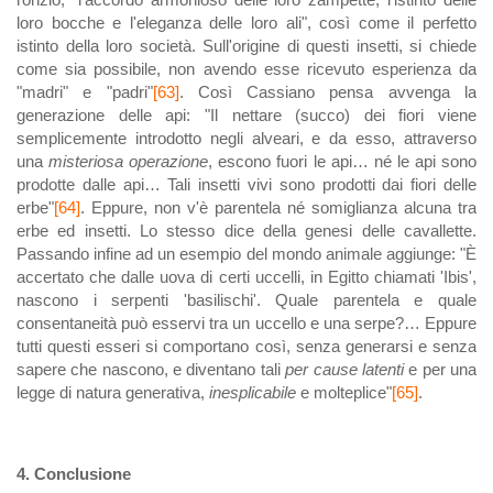
loro bocche e l'eleganza delle loro ali", così come il perfetto
istinto della loro società. Sull'origine di questi insetti, si chiede
come sia possibile, non avendo esse ricevuto esperienza da
"madri" e "padri"
[63]
. Così Cassiano pensa avvenga la
generazione delle api: "Il nettare (succo) dei fiori viene
semplicemente introdotto negli alveari, e da esso, attraverso
una
misteriosa
operazione
, escono fuori le api… né le api sono
prodotte dalle api… Tali insetti vivi sono prodotti dai fiori delle
erbe"
[64]
. Eppure, non v'è parentela né somiglianza alcuna tra
erbe ed insetti. Lo stesso dice della genesi delle cavallette.
Passando infine ad un esempio del mondo animale aggiunge: "È
accertato che dalle uova di certi uccelli, in Egitto chiamati 'Ibis',
nascono i serpenti 'basilischi'. Quale parentela e quale
consentaneità può esservi tra un uccello e una serpe?… Eppure
tutti questi esseri si comportano così, senza generarsi e senza
sapere che nascono, e diventano tali
per cause latenti
e per una
legge di natura generativa,
inesplicabile
e molteplice"
[65]
.
4. Conclusione