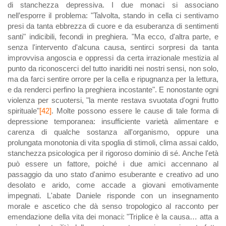
di stanchezza depressiva. I due monaci si associano
nell’esporre il problema: "Talvolta, stando in cella ci sentivamo
presi da tanta ebbrezza di cuore e da esuberanza di sentimenti
santi" indicibili, fecondi in preghiera. "Ma ecco, d'altra parte, e
senza l'intervento d'alcuna causa, sentirci sorpresi da tanta
improvvisa angoscia e oppressi da certa irrazionale mestizia al
punto da riconoscerci del tutto inariditi nei nostri sensi, non solo,
ma da farci sentire orrore per la cella e ripugnanza per la lettura,
e da renderci perfino la preghiera incostante". E nonostante ogni
violenza per scuotersi, "la mente restava svuotata d'ogni frutto
spirituale"
[42]
. Molte possono essere le cause di tale forma di
depressione temporanea: insufficiente varietà alimentare e
carenza di qualche sostanza all'organismo, oppure una
prolungata monotonia di vita spoglia di stimoli, clima assai caldo,
stanchezza psicologica per il rigoroso dominio di sé. Anche l'età
può essere un fattore, poiché i due amici accennano al
passaggio da uno stato d'animo esuberante e creativo ad uno
desolato e arido, come accade a giovani emotivamente
impegnati. L'abate Daniele risponde con un insegnamento
morale e ascetico che dà senso tropologico al racconto per
emendazione della vita dei monaci: "Triplice è la causa… atta a