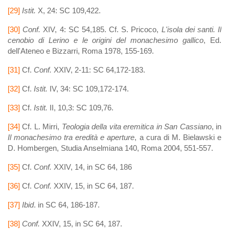
[29]
Istit.
X, 24: SC 109,422.
[30]
Conf.
XIV, 4: SC 54,185. Cf. S. Pricoco,
L'isola dei santi. Il
cenobio di Lerino e le origini del monachesimo gallico
, Ed.
dell'Ateneo e Bizzarri, Roma 1978, 155-169.
[31]
Cf.
Conf.
XXIV, 2-11: SC 64,172-183.
[32]
Cf.
Istit.
IV, 34: SC 109,172-174.
[33]
Cf.
Istit.
II, 10,3: SC 109,76.
[34]
Cf. L. Mirri,
Teologia della vita eremitica in San Cassiano
, in
Il monachesimo tra eredità e aperture
, a cura di M. Bielawski e
D. Hombergen, Studia Anselmiana 140, Roma 2004, 551-557.
[35]
Cf.
Conf.
XXIV, 14, in SC 64, 186
[36]
Cf.
Conf.
XXIV, 15, in SC 64, 187.
[37]
Ibid
. in SC 64, 186-187.
[38]
Conf.
XXIV, 15, in SC 64, 187.