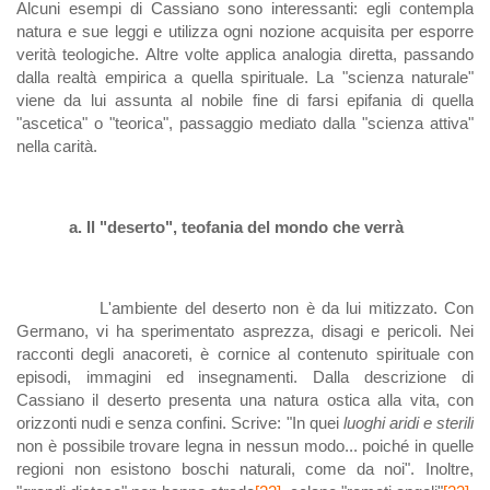
Alcuni esempi di Cassiano sono interessanti: egli contempla
natura e sue leggi e utilizza ogni nozione acquisita per esporre
verità teologiche. Altre volte applica analogia diretta, passando
dalla realtà empirica a quella spirituale. La "scienza naturale"
viene da lui assunta al nobile fine di farsi epifania di quella
"ascetica" o "teorica", passaggio mediato dalla "scienza attiva"
nella carità.
a. Il "deserto", teofania del mondo che verrà
L'ambiente del deserto non è da lui mitizzato. Con
Germano, vi ha sperimentato asprezza, disagi e pericoli. Nei
racconti degli anacoreti, è cornice al contenuto spirituale con
episodi, immagini ed insegnamenti. Dalla descrizione di
Cassiano il deserto presenta una natura ostica alla vita, con
orizzonti nudi e senza confini. Scrive: "In quei
luoghi aridi e sterili
non è possibile trovare legna in nessun modo... poiché in quelle
regioni non esistono boschi naturali, come da noi". Inoltre,