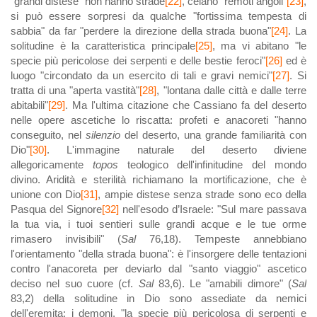
"grandi distese" non hanno strade
[22]
, celano "remoti angoli"
[23]
,
si può essere sorpresi da qualche "fortissima tempesta di
sabbia" da far "perdere la direzione della strada buona"
[24]
. La
solitudine è la caratteristica principale
[25]
, ma vi abitano "le
specie più pericolose dei serpenti e delle bestie feroci"
[26]
ed è
luogo "circondato da un esercito di tali e gravi nemici"
[27]
. Si
tratta di una "aperta vastità"
[28]
, "lontana dalle città e dalle terre
abitabili"
[29]
. Ma l'ultima citazione che Cassiano fa del deserto
nelle opere ascetiche lo riscatta: profeti e anacoreti "hanno
conseguito, nel
silenzio
del deserto, una grande familiarità con
Dio"
[30]
. L'immagine naturale del deserto diviene
allegoricamente
topos
teologico dell'infinitudine del mondo
divino. Aridità e sterilità richiamano la mortificazione, che è
unione con Dio
[31]
, ampie distese senza strade sono eco della
Pasqua del Signore
[32]
nell'esodo d’Israele: "Sul mare passava
la tua via, i tuoi sentieri sulle grandi acque e le tue orme
rimasero invisibili" (
Sal
76,18). Tempeste annebbiano
l'orientamento "della strada buona": è l'insorgere delle tentazioni
contro l'anacoreta per deviarlo dal "santo viaggio" ascetico
deciso nel suo cuore (cf.
Sal
83,6). Le "amabili dimore" (
Sal
83,2) della solitudine in Dio sono assediate da nemici
dell'eremita: i demoni, "la specie più pericolosa di serpenti e