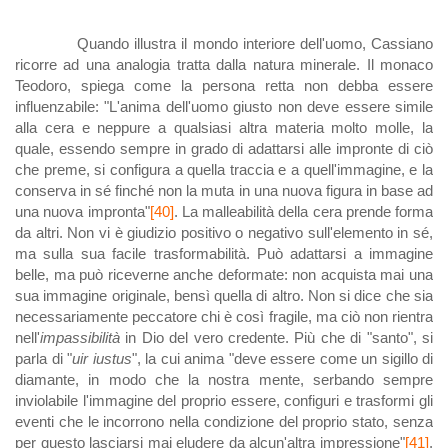
Quando illustra il mondo interiore dell'uomo, Cassiano
ricorre ad una analogia tratta dalla natura minerale. Il monaco
Teodoro, spiega come la persona retta non debba essere
influenzabile: "L'anima dell'uomo giusto non deve essere simile
alla cera e neppure a qualsiasi altra materia molto molle, la
quale, essendo sempre in grado di adattarsi alle impronte di ciò
che preme, si configura a quella traccia e a quell'immagine, e la
conserva in sé finché non la muta in una nuova figura in base ad
una nuova impronta"
[40]
. La malleabilità della cera prende forma
da altri. Non vi è giudizio positivo o negativo sull'elemento in sé,
ma sulla sua facile trasformabilità. Può adattarsi a immagine
belle, ma può riceverne anche deformate: non acquista mai una
sua immagine originale, bensì quella di altro. Non si dice che sia
necessariamente peccatore chi è così fragile, ma ciò non rientra
nell'
impassibilità
in Dio del vero credente. Più che di "santo", si
parla di "
uir iustus
", la cui anima "deve essere come un sigillo di
diamante, in modo che la nostra mente, serbando sempre
inviolabile l'immagine del proprio essere, configuri e trasformi gli
eventi che le incorrono nella condizione del proprio stato, senza
per questo lasciarsi mai eludere da alcun'altra impressione"
[41]
.