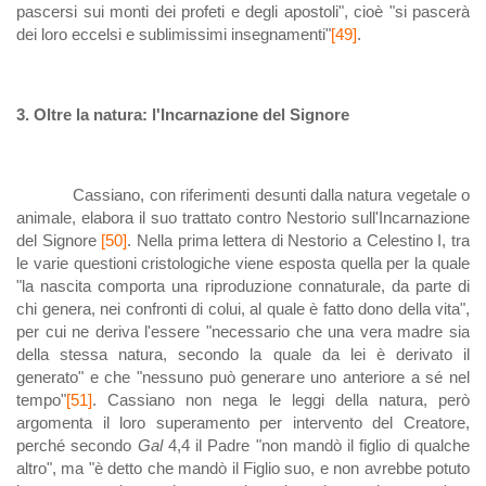
pascersi sui monti dei profeti e degli apostoli", cioè "si pascerà
dei loro eccelsi e sublimissimi insegnamenti"
[49]
.
3. Oltre la natura: l'Incarnazione del Signore
Cassiano, con riferimenti desunti dalla natura vegetale o
animale, elabora il suo trattato contro Nestorio sull'Incarnazione
del Signore
[50]
. Nella prima lettera di Nestorio a Celestino I, tra
le varie questioni cristologiche viene esposta quella per la quale
"la nascita comporta una riproduzione connaturale, da parte di
chi genera, nei confronti di colui, al quale è fatto dono della vita",
per cui ne deriva l'essere "necessario che una vera madre sia
della stessa natura, secondo la quale da lei è derivato il
generato" e che "nessuno può generare uno anteriore a sé nel
tempo"
[51]
. Cassiano non nega le leggi della natura, però
argomenta il loro superamento per intervento del Creatore,
perché secondo
Gal
4,4 il Padre "non mandò il figlio di qualche
altro", ma "è detto che mandò il Figlio suo, e non avrebbe potuto