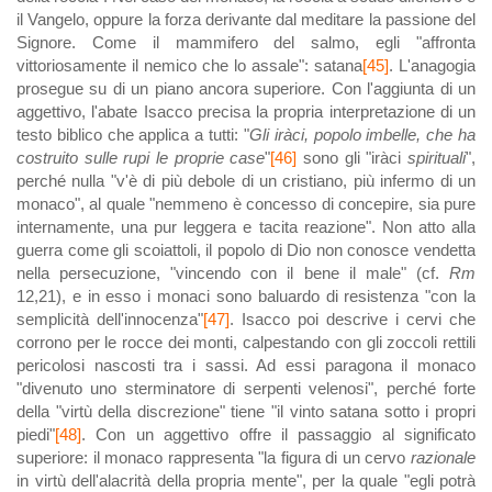
il Vangelo, oppure la forza derivante dal meditare la passione del
Signore. Come il mammifero del salmo, egli "affronta
vittoriosamente il nemico che lo assale": satana
[45]
. L'anagogia
prosegue su di un piano ancora superiore. Con l'aggiunta di un
aggettivo, l'abate Isacco precisa la propria interpretazione di un
testo biblico che applica a tutti: "
Gli iràci, popolo imbelle, che ha
costruito sulle rupi le proprie case
"
[46]
sono gli "iràci
spirituali
",
perché nulla "v'è di più debole di un cristiano, più infermo di un
monaco", al quale "nemmeno è concesso di concepire, sia pure
internamente, una pur leggera e tacita reazione". Non atto alla
guerra come gli scoiattoli, il popolo di Dio non conosce vendetta
nella persecuzione, "vincendo con il bene il male" (cf.
Rm
12,21), e in esso i monaci sono baluardo di resistenza "con la
semplicità dell'innocenza"
[47]
. Isacco poi descrive i cervi che
corrono per le rocce dei monti, calpestando con gli zoccoli rettili
pericolosi nascosti tra i sassi. Ad essi paragona il monaco
"divenuto uno sterminatore di serpenti velenosi", perché forte
della "virtù della discrezione" tiene "il vinto satana sotto i propri
piedi"
[48]
. Con un aggettivo offre il passaggio al significato
superiore: il monaco rappresenta "la figura di un cervo
razionale
in virtù dell'alacrità della propria mente", per la quale "egli potrà