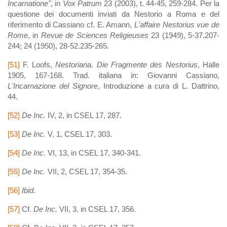
Incarnatione"
, in
Vox Patrum
23 (2003), t. 44-45, 259-284. Per la
questione dei documenti inviati da Nestorio a Roma e del
riferimento di Cassiano cf. E. Amann,
L'affaire Nestorius vue de
Rome
, in
Revue de Sciences Religieuses
23 (1949), 5-37.207-
244; 24 (1950), 28-52.235-265.
[51]
F. Loofs,
Nestoriana. Die Fragmente des Nestorius
, Halle
1905, 167-168. Trad. italiana in: Giovanni Cassiano,
L'Incarnazione del Signore
, Introduzione a cura di L. Dattrino,
44.
[52]
De Inc.
IV, 2, in CSEL 17, 287.
[53]
De Inc.
V, 1, CSEL 17, 303.
[54]
De Inc.
VI, 13, in CSEL 17, 340-341.
[55]
De Inc.
VII, 2, CSEL 17, 354-35.
[56]
Ibid
.
[57]
Cf.
De Inc.
VII, 3, in CSEL 17, 356.