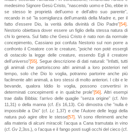
medesimo Signore Gesù Cristo, "nascendo uomo e Dio, ebbe in
se stesso le proprietà dell'uomo e dell'altro suo parente",
recando in sé "la somiglianza dell'umanità della Madre e, per il
fatto d'essere Dio, la verità della divinità di Dio Padre"
[54]
.
Nestorio obiettava dover essere un figlio della stessa natura di
chi lo genera. Sul fatto che Gesù Cristo è nato non da normale
concepimento, Cassiano poi confuta Nestorio sul non porre a
confronto il Creatore con le creature, "poiché non poté essergli
di ostacolo la legge delle creature, essendo Egli il creatore
dell'universo"
[55]
. Segue descrizione di dati naturali: "Infatti, tutti
gli animali che partoriscono altri animali a loro posteriori nel
tempo, solo che Dio lo voglia, potranno partorire anche più
facilmente altri animali, a loro stessi di molto anteriori. I cibi e le
bevande, qualora Iddio lo voglia, possono convertirsi in
determinati concepimenti e in qualche prole"
[56]
. Altri esempi
trae dalla Bibbia: l'arrivo delle quaglie "senza origine" (cf.
Nm
11,31) o della manna (cf.
Es
16,13). Ciò dimostra che "nulla è
impossibile a Dio" (cf.
Lc
1,37) e che l'Autore delle leggi della
natura può agire oltre le stesse
[57]
. Vi sono riferimenti anche
alla materia di alcuni miracoli: l'acqua a Cana tramutata in vino
(cf.
Gv
2,3ss.), o l'acqua e il fango posti sugli occhi del cieco (cf.