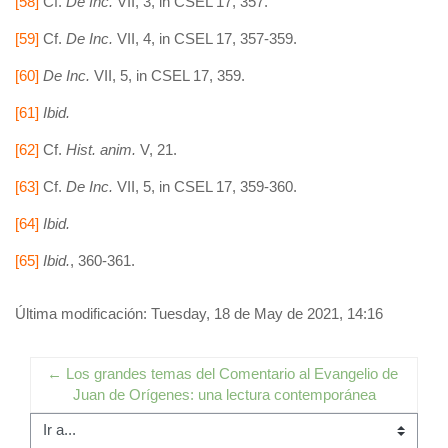
[58]
Cf.
De Inc.
VII, 3, in CSEL 17, 357.
[59]
Cf.
De Inc.
VII, 4, in CSEL 17, 357-359.
[60]
De Inc.
VII, 5, in CSEL 17, 359.
[61]
Ibid.
[62]
Cf.
Hist. anim.
V, 21.
[63]
Cf.
De Inc.
VII, 5, in CSEL 17, 359-360.
[64]
Ibid.
[65]
Ibid.
, 360-361.
Última modificación: Tuesday, 18 de May de 2021, 14:16
← Los grandes temas del Comentario al Evangelio de 
Juan de Orígenes: una lectura contemporánea
Ir a...