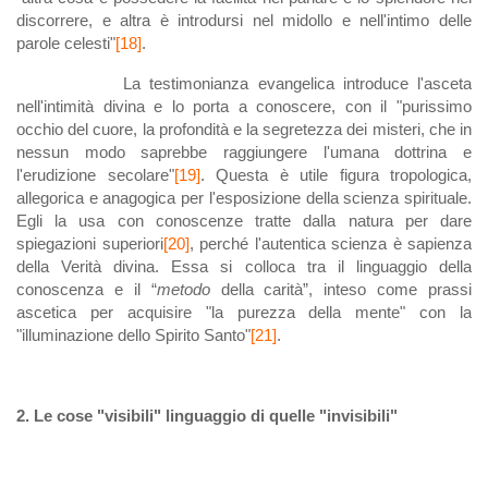
discorrere, e altra è introdursi nel midollo e nell'intimo delle
parole celesti"
[18]
.
La testimonianza evangelica introduce l'asceta
nell'intimità divina e lo porta a conoscere, con il "purissimo
occhio del cuore, la profondità e la segretezza dei misteri, che in
nessun modo saprebbe raggiungere l'umana dottrina e
l'erudizione secolare"
[19]
. Questa è utile figura tropologica,
allegorica e anagogica per l'esposizione della scienza spirituale.
Egli la usa con conoscenze tratte dalla natura per dare
spiegazioni superiori
[20]
, perché l'autentica scienza è sapienza
della Verità divina. Essa si colloca tra il linguaggio della
conoscenza e il “
metodo
della carità”, inteso come prassi
ascetica per acquisire "la purezza della mente" con la
"illuminazione dello Spirito Santo"
[21]
.
2. Le cose "visibili" linguaggio di quelle "invisibili"