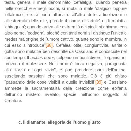
testa, genera il male denominato 'cefalalgia'; quando penetra
nelle orecchie e negli occhi, si muta in male 'otalgico' oppure
'oftalmico'; se si porta all'una o all'altra delle articolazioni o
all'estremità delle dite, prende il nome di 'artrite' o di malattia
'chiragrica'; quando arriva alle estremità dei piedi, si chiama, con
altro nome, 'podagra', sicché con tanti nomi si distingue l'unica e
medesima origine dell'umore cattivo, quante sono le membra, in
cui esso s'introduce"
[38]
. Cefalea, otite, congiuntivite, artrite o
gotta sono malattie ben descritte da Cassiano e conosciute nel
suo tempo. Il
noxius umor
, colpendo in punti diversi l'organismo,
provoca il malessere. Nel corpo è forza negativa, paragonata
alla "forza di ogni vizio", e può prendere parti dell’anima,
suscitando passioni che sono malattie. Ciò è più chiaro
"passando dalle cose visibili a quelle invisibili"
[39]
e Cassiano
ammette la sacramentalità della creazione come epifania
dell'unico mistero rivelato, specie nell'uomo soggetto al
Creatore.
c. Il diamante, allegoria dell'uomo giusto