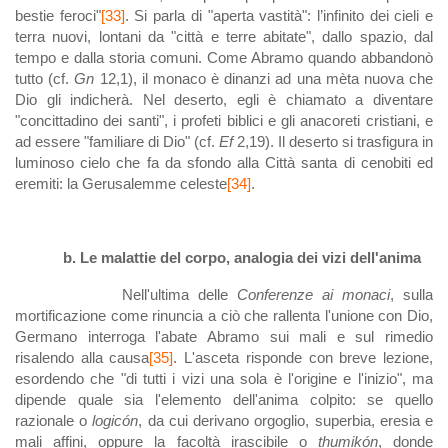
bestie feroci"
[33]
. Si parla di "aperta vastità": l’infinito dei cieli e
terra nuovi, lontani da "città e terre abitate", dallo spazio, dal
tempo e dalla storia comuni. Come Abramo quando abbandonò
tutto (cf.
Gn
12,1), il monaco è dinanzi ad una mèta nuova che
Dio gli indicherà. Nel deserto, egli è chiamato a diventare
"concittadino dei santi", i profeti biblici e gli anacoreti cristiani, e
ad essere "familiare di Dio" (cf.
Ef
2,19). Il deserto si trasfigura in
luminoso cielo che fa da sfondo alla Città santa di cenobiti ed
eremiti: la Gerusalemme celeste
[34]
.
b. Le malattie del corpo, analogia dei vizi dell'anima
Nell'ultima delle
Conferenze ai monaci
, sulla
mortificazione come rinuncia a ciò che rallenta l'unione con Dio,
Germano interroga l'abate Abramo sui mali e sul rimedio
risalendo alla causa
[35]
. L'asceta risponde con breve lezione,
esordendo che "di tutti i vizi una sola è l'origine e l'inizio", ma
dipende quale sia l'elemento dell'anima colpito: se quello
razionale o
logicón
, da cui derivano orgoglio, superbia, eresia e
mali affini, oppure la facoltà irascibile o
thumikón
, donde