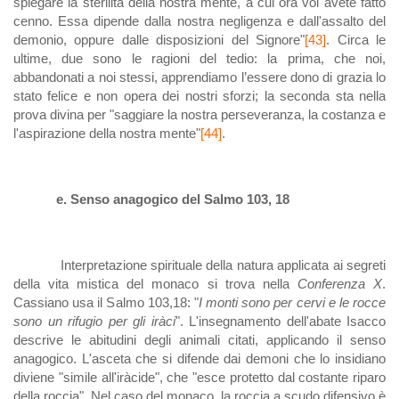
spiegare la sterilità della nostra mente, a cui ora voi avete fatto
cenno. Essa dipende dalla nostra negligenza e dall'assalto del
demonio, oppure dalle disposizioni del Signore"
[43]
. Circa le
ultime, due sono le ragioni del tedio: la prima, che noi,
abbandonati a noi stessi, apprendiamo l’essere dono di grazia lo
stato felice e non opera dei nostri sforzi; la seconda sta nella
prova divina per "saggiare la nostra perseveranza, la costanza e
l'aspirazione della nostra mente"
[44]
.
e. Senso anagogico del Salmo 103, 18
Interpretazione spirituale della natura applicata ai segreti
della vita mistica del monaco si trova nella
Conferenza X
.
Cassiano usa il Salmo 103,18: "
I monti sono per cervi e le rocce
sono un rifugio per gli iràci
". L'insegnamento dell'abate Isacco
descrive le abitudini degli animali citati, applicando il senso
anagogico. L'asceta che si difende dai demoni che lo insidiano
diviene "simile all'iràcide", che "esce protetto dal costante riparo
della roccia". Nel caso del monaco, la roccia a scudo difensivo è