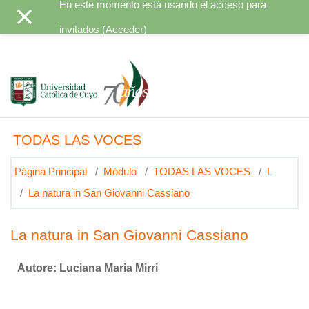
En este momento está usando el acceso para
Salta al contenido principal
invitados (
Acceder
)
TODAS LAS VOCES
Página Principal
Módulo
TODAS LAS VOCES
L
La natura in San Giovanni Cassiano
La natura in San Giovanni Cassiano
Autore: Luciana Maria Mirri