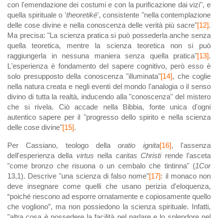
con l'emendazione dei costumi e con la purificazione dai vizi", e
quella spirituale o '
theoretiké
', consistente "nella contemplazione
delle cose divine e nella conoscenza delle verità più sacre"
[12]
.
Ma precisa: "La scienza pratica si può possederla anche senza
quella teoretica, mentre la scienza teoretica non si può
raggiungerla in nessuna maniera senza quella pratica"
[13]
.
L'esperienza è fondamento del sapere cognitivo, però esso è
solo presupposto della conoscenza "illuminata"
[14]
, che coglie
nella natura creata e negli eventi del mondo l'analogia o il senso
divino di tutta la realtà, inducendo alla "conoscenza" del mistero
che si rivela. Ciò accade nella Bibbia, fonte unica d'ogni
autentico sapere per il "progresso dello spirito e nella scienza
delle cose divine"
[15]
.
Per Cassiano, teologo della
oratio ignita
[16]
, l'assenza
dell'esperienza della
virtus
nella
caritas Christi
rende l’asceta
"come bronzo che risuona o un cembalo che tintinna" (
1Cor
13,1). Descrive "una scienza di falso nome"
[17]
: il monaco non
deve insegnare come quelli che usano perizia d'eloquenza,
“poiché riescono ad esporre ornatamente e copiosamente quello
che vogliono”, ma non possiedono la scienza spirituale. Infatti,
"altra cosa è possedere la facilità nel parlare e lo splendore nel