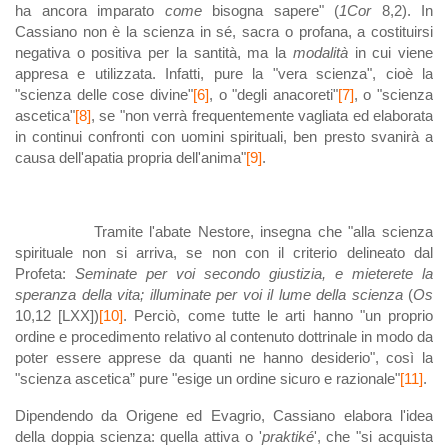
ha ancora imparato
come
bisogna sapere" (
1Cor
8,2). In
Cassiano non è la scienza in sé, sacra o profana, a costituirsi
negativa o positiva per la santità, ma la
modalità
in cui viene
appresa e utilizzata. Infatti, pure la "vera scienza", cioè la
"scienza delle cose divine"
[6]
, o "degli anacoreti"
[7]
, o "scienza
ascetica"
[8]
, se "non verrà frequentemente vagliata ed elaborata
in continui confronti con uomini spirituali, ben presto svanirà a
causa dell'apatia propria dell'anima"
[9]
.
Tramite l'abate Nestore, insegna che "alla scienza
spirituale non si arriva, se non con il criterio delineato dal
Profeta:
Seminate per voi secondo giustizia, e mieterete la
speranza della vita; illuminate per voi il lume della scienza
(
Os
10,12 [LXX])
[10]
. Perciò, come tutte le arti hanno "un proprio
ordine e procedimento relativo al contenuto dottrinale in modo da
poter essere apprese da quanti ne hanno desiderio", così la
"scienza ascetica” pure "esige un ordine sicuro e razionale"
[11]
.
Dipendendo da Origene ed Evagrio, Cassiano elabora l'idea
della doppia scienza: quella attiva o '
praktiké
', che "si acquista