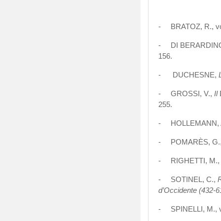
- BRATOZ, R., 
- DI BERARDINO, 
156.
-
DUCHESNE,
- GROSSI, V.,
Il
255.
- HOLLEMANN, A.
- POMARÈS, G.
- RIGHETTI, M.
- SOTINEL, C.,
R
d’Occidente (432-6
- SPINELLI, M.,