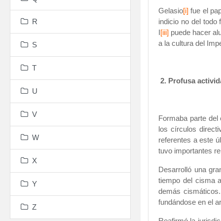
Gelasio
[i]
fue el pa
R
indicio no del todo
I
[iii]
puede hacer alu
a la cultura del Imp
S
.
T
2. Profusa activi
U
V
Formaba parte del c
los círculos direc
W
referentes a este ú
tuvo importantes re
X
Desarrolló una gran
tiempo del cisma a
Y
demás cismáticos. 
fundándose en el a
Z
Reafirmó la jurisd