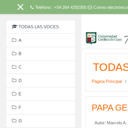
Teléfono : +54 264 4292300
Correo electrónico
Salta al contenido princip
TODAS LAS VOCES
A
B
TODAS
C
D
Página Principal
E
PAPA GE
F
G
Autor: Marcelo A.