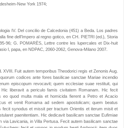
Hildesheim-New York 1974;
ogia IV. Del concilio de Calcedonia (451) a Beda. Los padres
lla fine dell’Impero al regno gotico, en CH. PIETRI (ed.), Storia
295-96; G. POMARÈS, Lettre contre les lupercales et Dix-huit
lasio I, papa, en NDPAC, 2060-2062, Genova-Milano 2007.
d. XVIII. Fuit autem temporibus Theodorici regis et Zenonis Aug.
, quorum codices ante fores basilicae sanctae Mariae incendio
senum episcopum revocavit; quem ecclesiae suae restituit, qui
 Hic liberavit a periculo famis civitatem Romanam. Hic fecit
s eo quod multa mala et homicida fierent a Petro et Acacio
olicus et venit Romama ad sedem apostolicam; quem beatus
ecit synodus et missit per tractum Orientis et iterum misit et
stularet paenitentiam. Hic dedicavit basilicam sanctae Eufimiae
 in via Lavicania, in Villa Pertusa. Fecit autem basilicam sanctae
et Eutychem; fecit et ymnos in modum beati Ambrosii; item duos