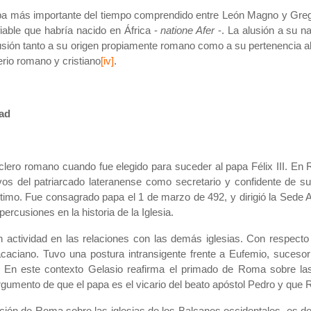
pa más importante del tiempo comprendido entre León Magno y Grego
 fiable que habría nacido en África -
natione Afer
-. La alusión a su n
sión tanto a su origen propiamente romano como a su pertenencia al 
erio romano y cristiano
[iv]
.
dad
lero romano cuando fue elegido para suceder al papa Félix III. En R
tivos del patriarcado lateranense como secretario y confidente de
ltimo. Fue consagrado papa el 1 de marzo de 492, y dirigió
la Sede
A
percusiones en la historia de
la Iglesia.
 actividad en las relaciones con las demás iglesias. Con respecto a
caciano. Tuvo una postura intransigente frente a Eufemio, sucesor 
En este contexto Gelasio reafirma el primado de Roma sobre las s
rgumento de que el papa es el vicario del beato apóstol Pedro y que
icción de Roma sobre las iglesias de los Balcanes occidentales, es 