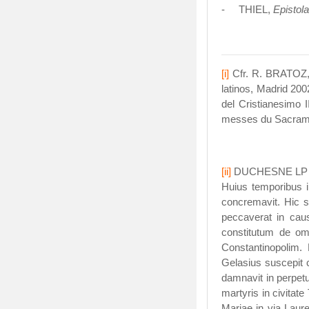
- THIEL,
Epistol
[i]
Cfr. R. BRATOZ, 
latinos, Madrid 200
del Cristianesimo 
messes du Sacramen
[ii]
DUCHESNE LP I, 25
Huius temporibus i
concremavit. Hic s
peccaverat in caus
constitutum de om
Constantinopolim
Gelasius suscepit c
damnavit in perpetu
martyris in civitate
Mariae in via Laur