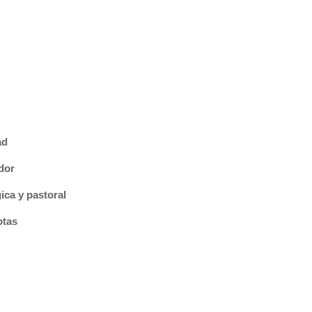
ad
dor
gica y pastoral
otas