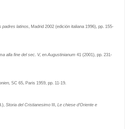
s padres latinos
, Madrid 2002 (edición italiana 1996), pp. 155-
ma alla fine del sec.
V,
en
Augustinianum
41 (2001), pp. 231-
onien,
SC 65, Paris 1959, pp. 11-19.
.),
Storia del Cristianesimo
III,
Le chiese d’Oriente e