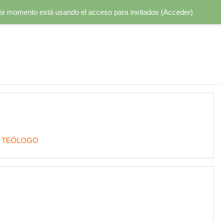
te momento está usando el acceso para invitados (
Acceder
)
 Y TEÓLOGO