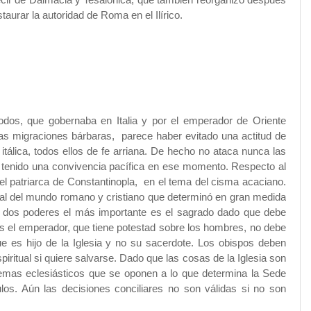
urar la autoridad de Roma en el Ilírico.
odos, que gobernaba en Italia y por el emperador de Oriente
as migraciones bárbaras, parece haber evitado una actitud de
tálica, todos ellos de fe arriana. De hecho no ataca nunca las
ber tenido una convivencia pacífica en ese momento. Respecto al
 el patriarca de Constantinopla, en el tema del cisma acaciano.
oral del mundo romano y cristiano que determinó en gran medida
os dos poderes el más importante es el sagrado dado que debe
ás el emperador, que tiene potestad sobre los hombres, no debe
ue es hijo de
la Iglesia
y no su sacerdote. Los obispos deben
spiritual si quiere salvarse. Dado que las cosas de
la Iglesia
son
 temas eclesiásticos que se oponen a lo que determina
la Sede
los. Aún las decisiones conciliares no son válidas si no son