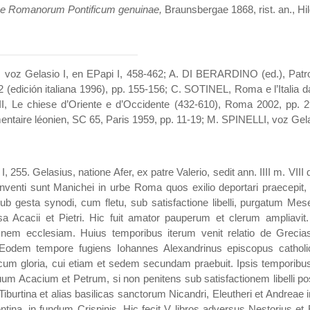
ae Romanorum Pontificum genuinae,
Braunsbergae 1868, rist. an., 
voz Gelasio I, en EPapi I, 458-462; A. DI BERARDINO (ed.), Patrol
2 (edición italiana 1996), pp. 155-156; C. SOTINEL, Roma e l’Italia da
III, Le chiese d’Oriente e d’Occidente (432-610), Roma 2002, pp. 
taire léonien, SC 65, Paris 1959, pp. 11-19; M. SPINELLI, voz Ge
5. Gelasius, natione Afer, ex patre Valerio, sedit ann. IIII m. VIII 
nventi sunt Manichei in urbe Roma quos exilio deportari praecepit
ub gesta synodi, cum fletu, sub satisfactione libelli, purgatum Me
a Acacii et Pietri. Hic fuit amator pauperum et clerum ampliavit.
nem ecclesiam. Huius temporibus iterum venit relatio de Grecia
. Eodem tempore fugiens Iohannes Alexandrinus episcopus cath
um gloria, cui etiam et sedem secundam praebuit. Ipsis temporibus f
um Acacium et Petrum, si non penitens sub satisfactionem libelli po
 Tiburtina et alias basilicas sanctorum Nicandri, Eleutheri et Andreae
entina, in fundum Crispinis. Hic fecit V libros adversus Nestorius 