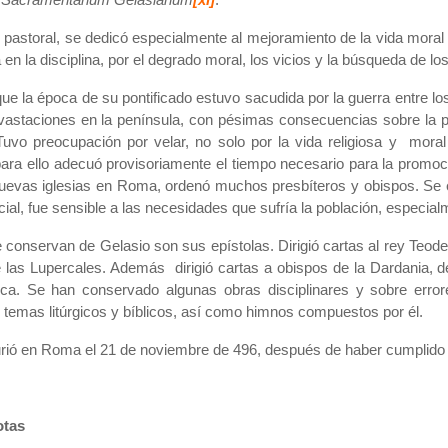
 pastoral, se dedicó especialmente al mejoramiento de la vida moral 
en la disciplina, por el degrado moral, los vicios y la búsqueda de 
e la época de su pontificado estuvo sacudida por la guerra entre los
astaciones en la península, con pésimas consecuencias sobre la pobl
 Tuvo preocupación por velar, no solo por la vida religiosa y mora
para ello adecuó provisoriamente el tiempo necesario para la promoc
nuevas iglesias en Roma, ordenó muchos presbíteros y obispos. Se 
social, fue sensible a las necesidades que sufría la población, especi
e conservan de Gelasio son sus epístolas. Dirigió cartas al rey Teo
e las Lupercales. Además dirigió cartas a obispos de
la Dardania
, 
tica. Se han conservado algunas obras disciplinares y sobre error
 temas litúrgicos y bíblicos, así como himnos compuestos por él.
rió en Roma el 21 de noviembre de 496, después de haber cumplido u
otas