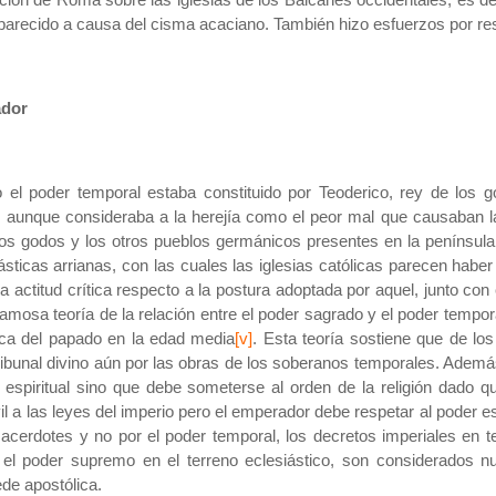
arecido a causa del cisma acaciano. También hizo esfuerzos por resta
ador
el poder temporal estaba constituido por Teoderico, rey de los g
, aunque consideraba a la herejía como el peor mal que causaban l
os godos y los otros pueblos germánicos presentes en la península i
iásticas arrianas, con las cuales las iglesias católicas parecen ha
 actitud crítica respecto a la postura adoptada por aquel, junto con
famosa teoría de la relación entre el poder sagrado y el poder temp
tica del papado en la edad media
[v]
. Esta teoría sostiene que de l
tribunal divino aún por las obras de los soberanos temporales. Adem
espiritual sino que debe someterse al orden de la religión dado q
il a las leyes del imperio pero el emperador debe respetar al poder e
sacerdotes y no por el poder temporal, los decretos imperiales en
 el poder supremo en el terreno eclesiástico, son considerados nu
ede
apostólica.