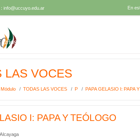
En es
 :
info@uccuyo.edu.ar
al
 LAS VOCES
Módulo
TODAS LAS VOCES
P
PAPA GELASIO I: PAPA
LASIO I: PAPA Y TEÓLOGO
 Alcayaga