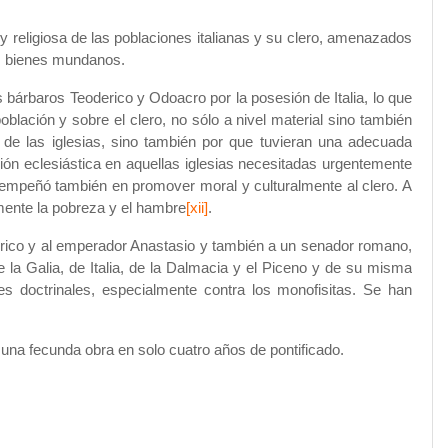
y religiosa de las poblaciones italianas y su clero, amenazados
los bienes mundanos.
 bárbaros Teoderico y Odoacro por la posesión de Italia, lo que
ación y sobre el clero, no sólo a nivel material sino también
l de las iglesias, sino también por que tuvieran una adecuada
ión eclesiástica en aquellas iglesias necesitadas urgentemente
empeñó también en promover moral y culturalmente al clero. A
almente la pobreza y el hambre
[xii]
.
derico y al emperador Anastasio y también a un senador romano,
de
la Galia
, de Italia, de
la Dalmacia
y el Piceno y de su misma
es doctrinales, especialmente contra los monofisitas. Se han
na fecunda obra en solo cuatro años de pontificado.