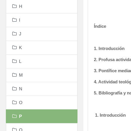
H
I
Índice
J
.
K
1. Introducción
2. Profusa activid
L
3. Pontífice media
M
4. Actividad teoló
N
5. Bibliografía y n
O
.
1.
Introducción
P
.
Q