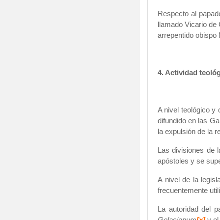
Respecto al papado
llamado Vicario de 
arrepentido obispo
.
4. Actividad teoló
A nivel teológico y
difundido en las Ga
la expulsión de la 
Las divisiones de
apóstoles y se super
A nivel de la legis
frecuentemente util
La autoridad del p
Gelasianum
[x]
y e