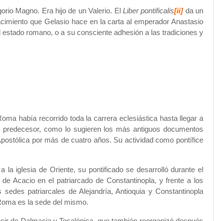
rio Magno. Era hijo de un Valerio. El
Liber pontificalis
[ii]
da un
acimiento que Gelasio hace en la carta al emperador Anastasio
estado romano, o a su consciente adhesión a las tradiciones y
oma había recorrido toda la carrera eclesiástica hasta llegar a
 su predecesor, como lo sugieren los más antiguos documentos
postólica
por más de cuatro años. Su actividad como pontífice
 la iglesia de Oriente, su pontificado se desarrolló durante el
de Acacio en el patriarcado de Constantinopla, y frente a los
edes patriarcales de Alejandría, Antioquia y Constantinopla
 Roma es la sede del mismo.
decir de Dalmacia y Tesalónica, que también reorganizó después