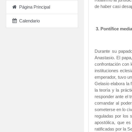
de haber casi desap
Página Principal
.
Calendario
3.
Pontífice medi
Durante su papado 
Anastasio. El papa
confrontación con l
instituciones ecles
emperador, tuvo una
Gelasio elabora la 
la teoría y la prác
responder ante el 
comandar al poder 
someterse en lo civ
reguladas por los 
apostólica, que es
ratificadas por
la S