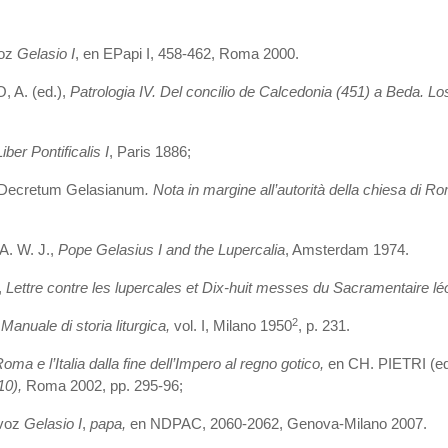
voz
Gelasio I
, en EPapi I, 458-462, Roma 2000.
A. (ed.),
Patrologia IV. Del concilio de Calcedonia (451) a Beda. Lo
Liber Pontificalis I
,
Paris 1886;
Decretum Gelasianum
. Nota in margine all’autorità della chiesa di Ro
 W. J.,
Pope Gelasius I and the Lupercalia
, Amsterdam 1974.
,
Lettre contre les lupercales et Dix-huit messes du Sacramentaire lé
2
,
Manuale di storia liturgica,
vol. I, Milano 1950
, p. 231.
oma e l’Italia dalla fine dell’Impero al regno gotico,
en CH. PIETRI (ed
10),
Roma 2002, pp. 295-96;
 voz
Gelasio I
,
papa,
en NDPAC, 2060-2062, Genova-Milano 2007.