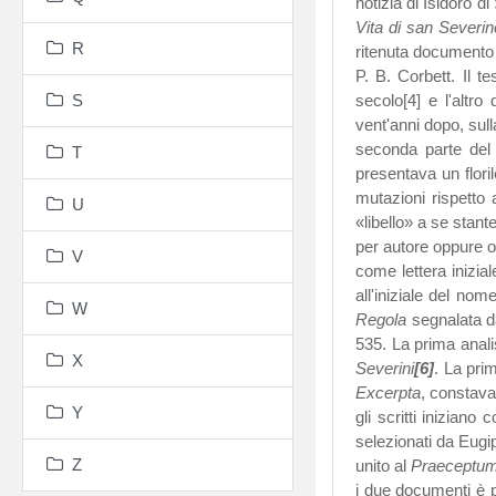
notizia di Isidoro d
Vita di san Severin
R
ritenuta documento 
P. B. Corbett. Il t
S
secolo[4] e l'altro
vent'anni dopo, sul
seconda parte del 
T
presentava un flori
mutazioni rispetto 
U
«libello» a se stante
per autore oppure o
V
come lettera inizia
all'iniziale del no
W
Regola
segnalata da
535. La prima analis
X
Severini
[6]
. La pri
Excerpta
, constavan
Y
gli scritti inizian
selezionati da Eugip
Z
unito al
Praeceptu
i due documenti è p