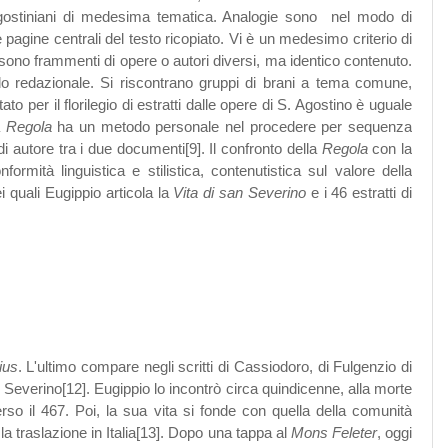
gostiniani di medesima tematica. Analogie sono nel modo di
 pagine centrali del testo ricopiato. Vi è un medesimo criterio di
ne sono frammenti di opere o autori diversi, ma identico contenuto.
etodo redazionale. Si riscontrano gruppi di brani a tema comune,
er il florilegio di estratti dalle opere di S. Agostino è uguale
a
Regola
ha un metodo personale nel procedere per sequenza
 di autore tra i due documenti[9]. Il confronto della
Regola
con la
mità linguistica e stilistica, contenutistica sul valore della
i quali Eugippio articola la
Vita di san Severino
e i 46 estratti di
ius
. L'ultimo compare negli scritti di Cassiodoro, di Fulgenzio di
. Severino[12]. Eugippio lo incontrò circa quindicenne, alla morte
erso il 467. Poi, la sua vita si fonde con quella della comunità
a traslazione in Italia[13]. Dopo una tappa al
Mons Feleter
, oggi