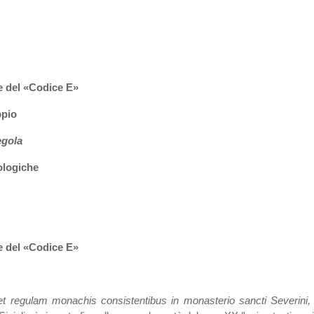
ne del «Codice E»
ppio
gola
ologiche
ne del «Codice E»
 et regulam monachis consistentibus in monasterio sancti Severini,