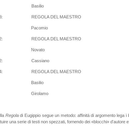
19: Basilio
28: REGOLA DEL MAESTRO
9: Pacomio
32: REGOLA DEL MAESTRO
3: Novato
-42: Cassiano
44: REGOLA DEL MAESTRO
: Basilio
: Girolamo
lla
Regola
di Eugippio segue un metodo: affinità di argomento lega i bra
tuire una serie di testi non spezzati, fornendo dei «blocchi» d'autore 