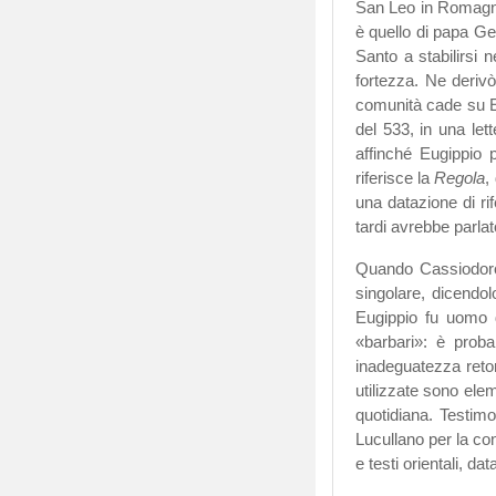
San Leo in Romagna,
è quello di papa Ge
Santo a stabilirsi 
fortezza. Ne deriv
comunità cade su Eu
del 533, in una let
affinché Eugippio p
riferisce la
Regola
,
una datazione di ri
tardi avrebbe parla
Quando Cassiodor
singolare, dicendol
Eugippio fu uomo d
«barbari»: è proba
inadeguatezza retori
utilizzate sono elem
quotidiana. Testimo
Lucullano per la con
e testi orientali, d