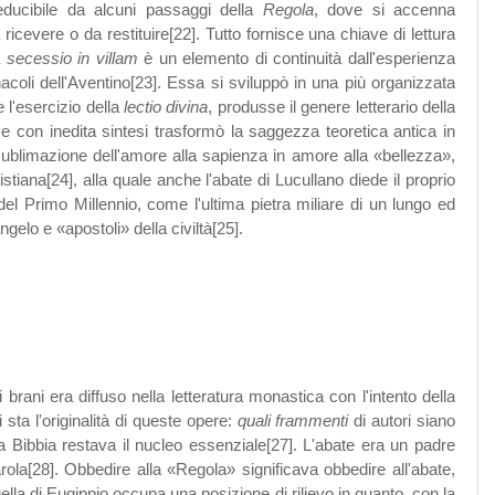
ducibile da alcuni passaggi della
Regola
, dove si accenna
 ricevere o da restituire[22]. Tutto fornisce una chiave di lettura
a
secessio in villam
è un elemento di continuità dall'esperienza
acoli dell'Aventino[23]. Essa si sviluppò in una più organizzata
 l'esercizio della
lectio divina
, produsse il genere letterario della
 e con inedita sintesi trasformò la saggezza teoretica antica in
sublimazione dell'amore alla sapienza in amore alla «bellezza»,
ristiana[24], alla quale anche l'abate di Lucullano diede il proprio
 del Primo Millennio, come l'ultima pietra miliare di un lungo ed
elo e «apostoli» della civiltà[25].
 brani era diffuso nella letteratura monastica con l'intento della
 sta l'originalità di queste opere:
quali frammenti
di autori siano
 Bibbia restava il nucleo essenziale[27]. L'abate era un padre
parola[28]. Obbedire alla «Regola» significava obbedire all'abate,
ella di Eugippio occupa una posizione di rilievo in quanto, con la