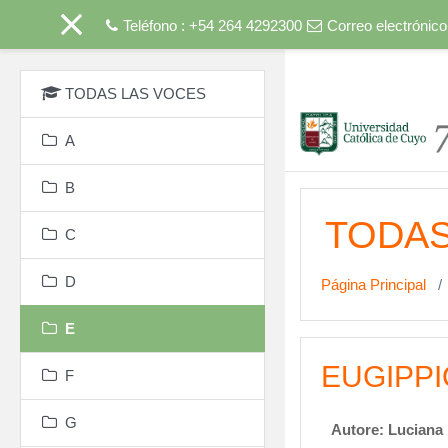
Teléfono : +54 264 4292300
Correo electrónico
Salta al contenido princip
TODAS LAS VOCES
A
B
TODAS
C
D
Página Principal
E
EUGIPPI
F
G
Autore: Luciana 