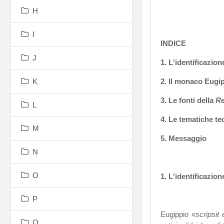
H
I
INDICE
J
1. L'identificazio
K
2. Il monaco Eugi
3. Le fonti della
Re
L
4. Le tematiche te
M
5. Messaggio
N
O
1. L'identificazio
P
Eugippio «
scripsit
Q