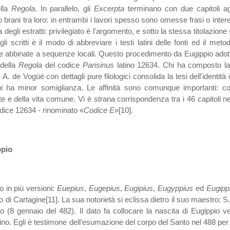
ella
Regola
. In parallelo, gli
Excerpta
terminano con due capitoli a
o brani tra loro: in entrambi i lavori spesso sono omesse frasi o intere
 degli estratti: privilegiato è l'argomento, e sotto la stessa titolazio
gli scritti è il modo di abbreviare i testi latini delle fonti ed il m
abbinate a sequenze locali. Questo procedimento da Eugippio adottato p
 della
Regola
del codice
Parisinus
latino 12634. Chi ha composto l
. A. de Vogüé con dettagli pure filologici consolida la tesi dell'identità
i
ha minor somiglianza. Le affinità sono comunque importanti: confor
e e della vita comune. Vi è strana corrispondenza tra i 46 capitoli ne
odice 12634 - rinominato «
Codice E»
[10]
.
ppio
o in più versioni:
Euepius
,
Eugepius
,
Eugipius
,
Eugyppius
ed
Eugipp
di Cartagine[11]. La sua notorietà si eclissa dietro il suo maestro: S
co (8 gennaio del 482). Il dato fa collocare la nascita di Eugippio v
no. Egli è testimone dell'esumazione del corpo del Santo nel 488 per l