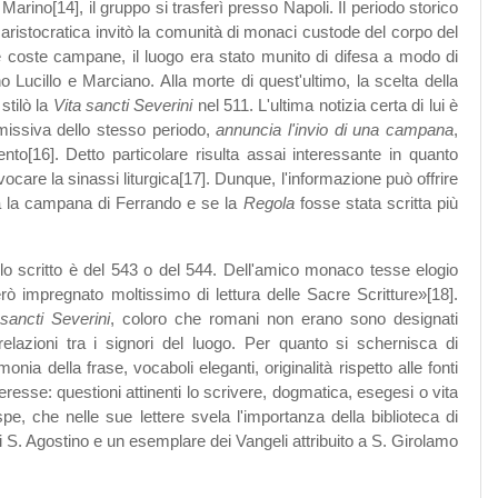
no[14], il gruppo si trasferì presso Napoli. Il periodo storico
aristocratica invitò la comunità di monaci custode del corpo del
 le coste campane, il luogo era stato munito di difesa a modo di
o Lucillo e Marciano. Alla morte di quest'ultimo, la scelta della
stilò la
Vita sancti Severini
nel 511. L'ultima notizia certa di lui è
a missiva dello stesso periodo,
annuncia l'invio di una campana
,
to[16]. Detto particolare risulta assai interessante in quanto
care la sinassi liturgica[17]. Dunque, l'informazione può offrire
ta la campana di Ferrando e se la
Regola
fosse stata scritta più
lo scritto è del 543 o del 544. Dell'amico monaco tesse elogio
rò impregnato moltissimo di lettura delle Sacre Scritture»[18].
 sancti Severini
, coloro che romani non erano sono designati
elazioni tra i signori del luogo. Per quanto si schernisca di
monia della frase, vocaboli eleganti, originalità rispetto alle fonti
nteresse: questioni attinenti lo scrivere, dogmatica, esegesi o vita
e, che nelle sue lettere svela l'importanza della biblioteca di
di S. Agostino e un esemplare dei Vangeli attribuito a S. Girolamo